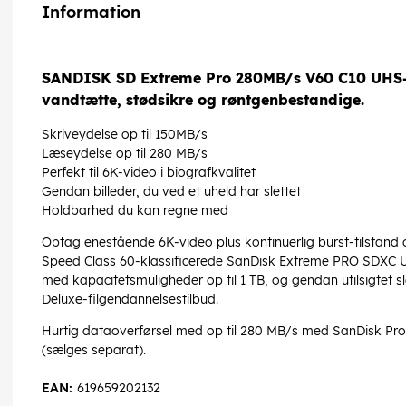
Information
SANDISK SD Extreme Pro 280MB/s V60 C10 UHS-II
vandtætte, stødsikre og røntgenbestandige.
Skriveydelse op til 150MB/s
Læseydelse op til 280 MB/s
Perfekt til 6K-video i biografkvalitet
Gendan billeder, du ved et uheld har slettet
Holdbarhed du kan regne med
Optag enestående 6K-video plus kontinuerlig burst-tilstand 
Speed Class 60-klassificerede SanDisk Extreme PRO SDXC U
med kapacitetsmuligheder op til 1 TB, og gendan utilsigtet 
Deluxe-filgendannelsestilbud.
Hurtig dataoverførsel med op til 280 MB/s med SanDisk Pr
(sælges separat).
EAN:
619659202132