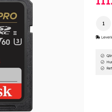
111
Leveri
Qli
Hur
Ret