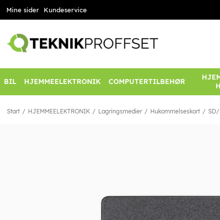
Mine sider
Kundeservice
HJEM
BIL
HJEMMEELEKTRONIK
COMPUTERTILBEHØR
Start
HJEMMEELEKTRONIK
Lagringsmedier
Hukommelseskort
SD/