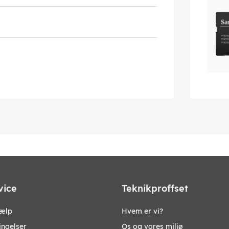
vice
Teknikproffset
jælp
Hvem er vi?
ingelser
Os og vores miljø