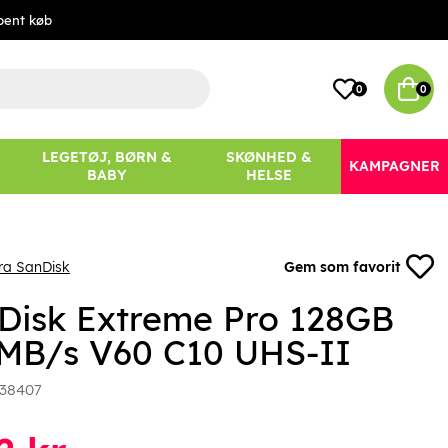
bent køb
0
0
LEGETØJ, BØRN &
SKØNHED &
KAMPAGNER
BABY
HELSE
ra SanDisk
Gem som favorit
Disk Extreme Pro 128GB
MB/s V60 C10 UHS-II
38407