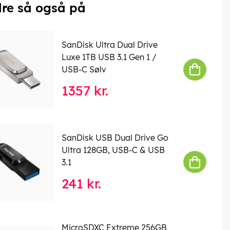
re så også på
SanDisk Ultra Dual Drive
Luxe 1TB USB 3.1 Gen 1 /
USB-C Sølv
1357 kr.
SanDisk USB Dual Drive Go
Ultra 128GB, USB-C & USB
3.1
241 kr.
MicroSDXC Extreme 256GB