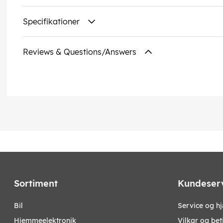
Specifikationer
Reviews & Questions/Answers
Sortiment
Kundeser
bil
Service og h
hjemmeelektronik
Vilkar og bet