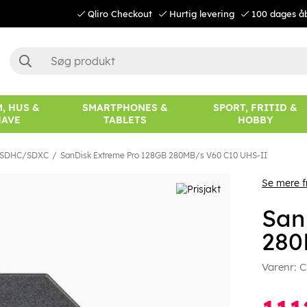
Qliro Checkout
Hurtig levering
100 dages å
, HUS &
SMARTPHONES &
SPORT, FRITID &
HAVE
TABLETS
HOBBY
SDHC/SDXC
SanDisk Extreme Pro 128GB 280MB/s V60 C10 UHS-II
Se mere f
San
280
Varenr:
C