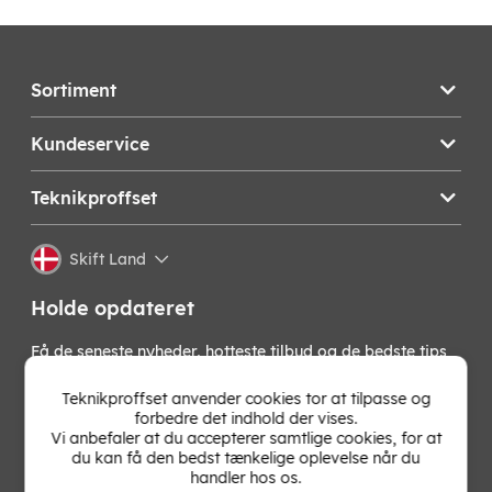
Sortiment
Kundeservice
Teknikproffset
Skift Land
Holde opdateret
Få de seneste nyheder, hotteste tilbud og de bedste tips
fra os direkte i din indbakke. Skriv dig op til vores
nyhedsbrev!
Teknikproffset anvender cookies tor at tilpasse og
forbedre det indhold der vises.
Vi anbefaler at du accepterer samtlige cookies, for at
OK
du kan få den bedst tænkelige oplevelse når du
handler hos os.