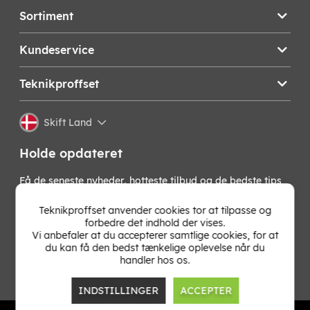
Sortiment
Kundeservice
Teknikproffset
Skift Land
Holde opdateret
Få de seneste nyheder, hotteste tilbud og de bedste tips
fra os direkte i din indbakke. Skriv dig op til vores
nyhedsbrev!
Teknikproffset anvender cookies tor at tilpasse og
forbedre det indhold der vises.
Vi anbefaler at du accepterer samtlige cookies, for at
OK
du kan få den bedst tænkelige oplevelse når du
handler hos os.
INDSTILLINGER
ACCEPTER