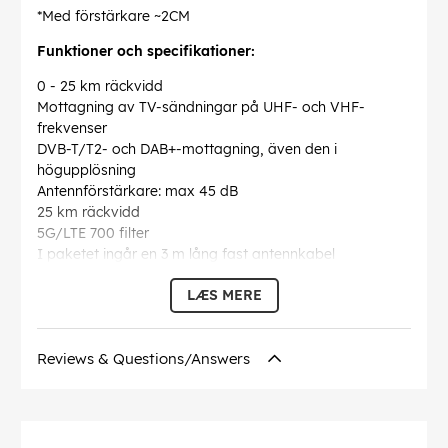
*Med förstärkare ~2CM
Funktioner och specifikationer:
0 - 25 km räckvidd
Mottagning av TV-sändningar på UHF- och VHF-
frekvenser
DVB-T/T2- och DAB+-mottagning, även den i
högupplösning
Antennförstärkare: max 45 dB
25 km räckvidd
5G/LTE 700 filter
I paketet ingår en 3 m lång fast antennkabel
Antennmått: 238 x 141 x 44 mm.
LÆS MERE
EAN:
8716184074141
Reviews & Questions/Answers