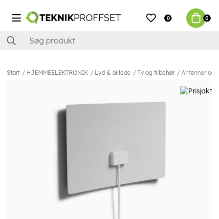
0
0
Start
HJEMMEELEKTRONIK
Lyd & billede
Tv og tilbehør
Antenner og t