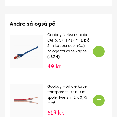
200 mm, 400 x 400 mm
maks. hulafstand (VESA)
: 400x400
Farve
: sort
Farveversion
: Sort
Forbrug enhed
: 1 stk. i æske
Andre så også på
Materiale
: Stål (pulverlakeret)
Beslagtype
: TV Fixed
Goobay Netværkskabel
Sprogomfang emballage-artwork
: en, de, fr, it, es, nl,
CAT 6, S/FTP (PiMF), blå,
da, sv, pl, cs
5 m kobberleder (CU),
halogenfri kabelkappe
EAN:
4040849498909
(LSZH)
49 kr.
Goobay Højttalerkabel
transparent CU 100 m
spole, tværsnit 2 x 0,75
mm²
619 kr.