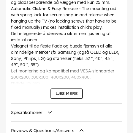
og pladsbesparende på væggen med kun 25 mm.
Automatic Click-in & Easy Release - The mounting aid
with spring lock for secure snap-in and release when
hanging up the TV (no locking screws that have to be
fixed manually) makes installation child's play.
Det integrerede åndeniveau sikrer nem justering af
installationen.
Velegnet til de fleste flade og buede fjernsyn af alle
almindelige mærker (fx Samsung (også QLED og LED),
Sony, Philips, LG) og størrelser (f.eks. 32 ", 40", 43 ",
49", 50 ", 55")
Let montering og kompatibel med VESA-standarder
200x200, 300x300, 400x200, 400x400.
Dybde
: 25 mm
Højde
: 425 mm
LÆS MERE
Garanti
: 10 år
Bredde
: 448 mm
min. Afstand til væg
: 25 mm
Specifikationer
maks. belastning
: 50 kg
Skærmstørrelse
: M (81-140 cm / 32-55")
VESA (FDMI)
: 200 x 200 mm, 300 x 300 mm, 400 x
Reviews & Questions/Answers