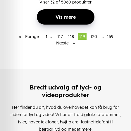
Viser
32
af
5060
produkter
Vis mere
«
Forrige
1
..
117
118
119
120
..
159
Næste
»
Bredt udvalg af lyd- og
videoprodukter
Her finder du alt, hvad du overhovedet kan få brug for
inden for lyd og video! Vi har alt fra digitale fotorammer,
tv'er, hovedtelefoner, højttalere, fastnettelefoni til
bærbar lyd og meget mere.