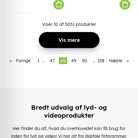
Viser
32
af
5051
produkter
Vis mere
«
Forrige
1
..
47
48
49
50
..
158
Næste
»
Bredt udvalg af lyd- og
videoprodukter
Her finder du alt, hvad du overhovedet kan få brug for
inden for lyd og video! Vi har alt fra digitale fotorammer,