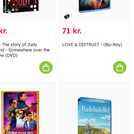
kr.
71 kr.
- The story of Judy
LOVE & DISTRUST - (Blu-Ray)
nd - Somewhere over the
ow (DVD)