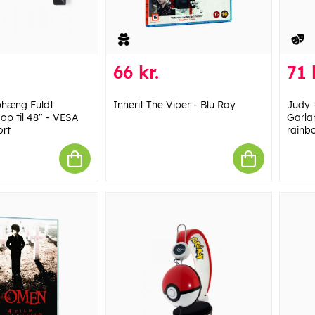
66 kr.
71 
hæng Fuldt
Inherit The Viper - Blu Ray
Judy 
op til 48" - VESA
Garla
ort
rainb