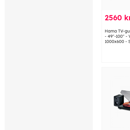
2560 kr
Hama TV-gul
- 49"-100" 
1000x600 - 