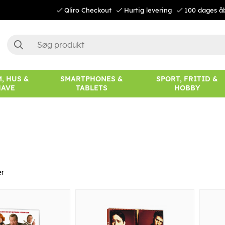
Qliro Checkout
Hurtig levering
100 dages å
, HUS &
SMARTPHONES &
SPORT, FRITID &
HAVE
TABLETS
HOBBY
er