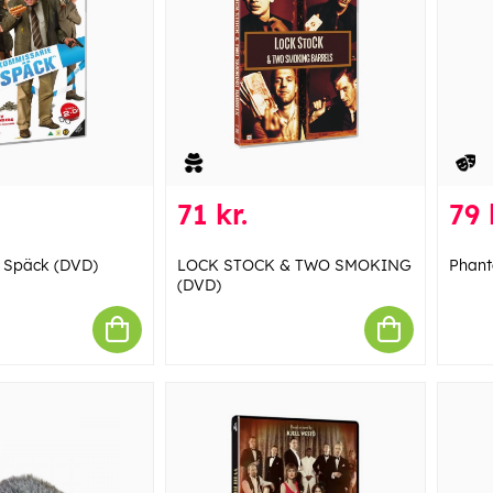
71 kr.
79 
 Späck (DVD)
LOCK STOCK & TWO SMOKING
Phan
(DVD)