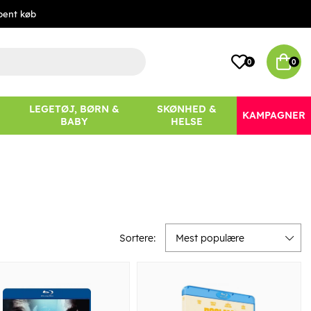
bent køb
0
0
LEGETØJ, BØRN &
SKØNHED &
KAMPAGNER
BABY
HELSE
Sortere:
Mest populære