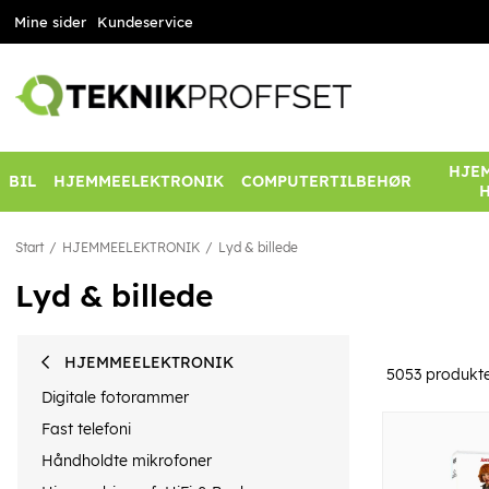
Mine sider
Kundeservice
HJEM
BIL
HJEMMEELEKTRONIK
COMPUTERTILBEHØR
Start
HJEMMEELEKTRONIK
Lyd & billede
Lyd & billede
HJEMMEELEKTRONIK
5053
produkt
Digitale fotorammer
Fast telefoni
Håndholdte mikrofoner