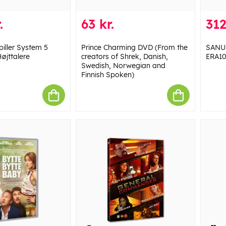
.
63 kr.
312
iller System 5
Prince Charming DVD (From the
SANUS
Højttalere
creators of Shrek, Danish,
ERA10
Swedish, Norwegian and
Finnish Spoken)