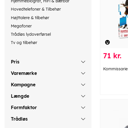
Hjemmebiograf, HiFi & Bærbar
Hovedtelefoner & Tilbehør
Højttalere & tilbehør
Megafoner
Trådløs lydoverførsel
Tv og tilbehør
71 kr.
Pris
Kommissarie
Varemærke
Kampagne
Længde
Formfaktor
Trådløs