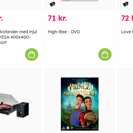
.
71 kr.
72 
vstander med Hjul
High-Rise - DVD
Love 
- VESA 400x400-
Sort