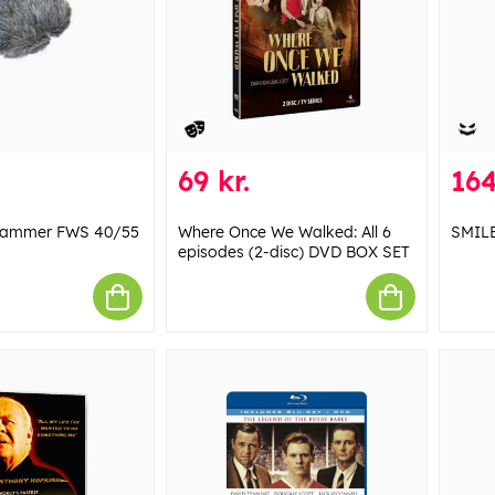
69 kr.
164
jammer FWS 40/55
Where Once We Walked: All 6
SMILE
episodes (2-disc) DVD BOX SET