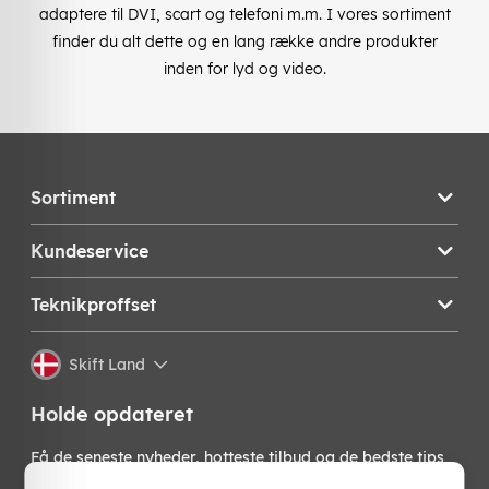
adaptere til DVI, scart og telefoni m.m. I vores sortiment
finder du alt dette og en lang række andre produkter
inden for lyd og video.
Sortiment
Kundeservice
Teknikproffset
Skift Land
Holde opdateret
Få de seneste nyheder, hotteste tilbud og de bedste tips
fra os direkte i din indbakke. Skriv dig op til vores