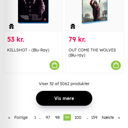
53 kr.
79 kr.
KILLSHOT - (Blu-Ray)
OUT COME THE WOLVES
(Blu-ray)
Viser
32
af
5062
produkter
Vis mere
«
Forrige
1
..
97
98
99
100
..
159
Næste
»