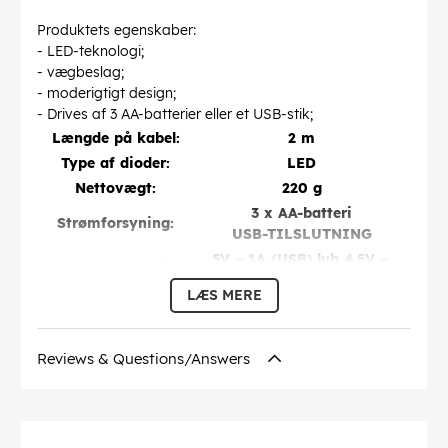
Produktets egenskaber:
- LED-teknologi;
- vægbeslag;
- moderigtigt design;
- Drives af 3 AA-batterier eller et USB-stik;
Længde på kabel:
2 m
Type af dioder:
LED
Nettovægt:
220 g
3 x AA-batteri
Strømforsyning:
USB-TILSLUTNING
5V ⎓ 1A (USB) lub 4,5V ⎓,
Indgangsspænding:
3xAA 1,5V ⎓
LÆS MERE
Garanti:
24 mc
Dimensioner (mm)
17 x 2 x 23,5 cm
LxBxH:
Reviews & Questions/Answers
Denne tekst er automatisk oversat, og der kan
forekomme fejl.