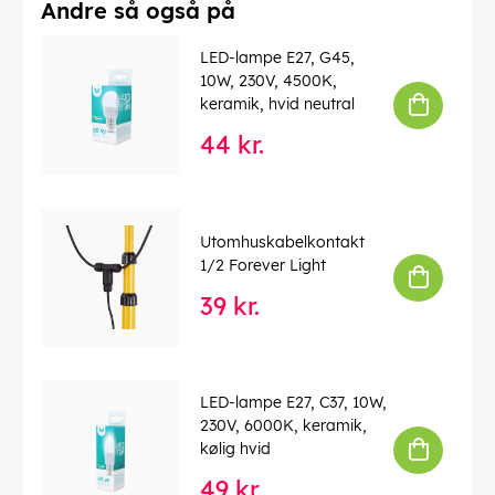
EAN:
5900495949363
Andre så også på
LED-lampe E27, G45,
10W, 230V, 4500K,
keramik, hvid neutral
44 kr.
Utomhuskabelkontakt
1/2 Forever Light
39 kr.
LED-lampe E27, C37, 10W,
230V, 6000K, keramik,
kølig hvid
49 kr.