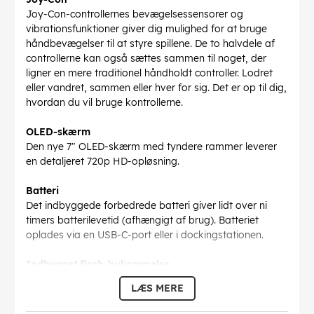
Joy-Con-controllernes bevægelsessensorer og
vibrationsfunktioner giver dig mulighed for at bruge
håndbevægelser til at styre spillene. De to halvdele af
controllerne kan også sættes sammen til noget, der
ligner en mere traditionel håndholdt controller. Lodret
eller vandret, sammen eller hver for sig. Det er op til dig,
hvordan du vil bruge kontrollerne.
OLED-skærm
Den nye 7" OLED-skærm med tyndere rammer leverer
en detaljeret 720p HD-opløsning.
Batteri
Det indbyggede forbedrede batteri giver lidt over ni
timers batterilevetid (afhængigt af brug). Batteriet
oplades via en USB-C-port eller i dockingstationen.
Indbygget flash-hukommelse
Nintendo Switch har en 64 GB flashhukommelse, som
LÆS MERE
nemt kan udvides med et Micro SD-kort. Konsollen
understøtter op til 2 TB hukommelse.