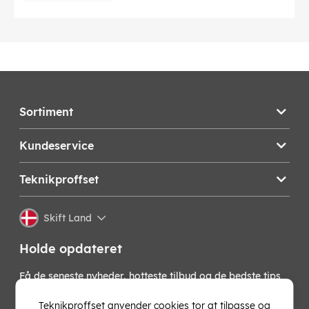
Sortiment
Kundeservice
Teknikproffset
Skift Land
Holde opdateret
Få de seneste nyheder, hotteste tilbud og de bedste tips
fra os direkte i din indbakke. Skriv dig op til vores
nyhedsbrev!
Teknikproffset anvender cookies tor at tilpasse og