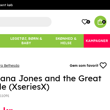
bent køb
0
0
LEGETØJ, BØRN &
SKØNHED &
KAMPAGNER
BABY
HELSE
ra Bethesda
Gem som favorit
iana Jones and the Great
le (XseriesX)
11091