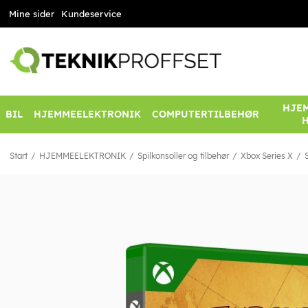
Mine sider
Kundeservice
HJEM
BIL
HJEMMEELEKTRONIK
COMPUTERTILBEHØR
Start
HJEMMEELEKTRONIK
Spilkonsoller og tilbehør
Xbox Series X
S