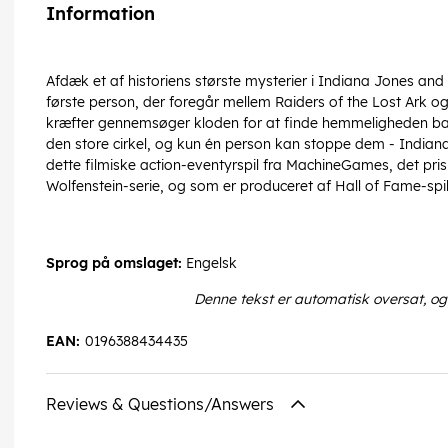
Information
Afdæk et af historiens største mysterier i Indiana Jones and t
første person, der foregår mellem Raiders of the Lost Ark og
kræfter gennemsøger kloden for at finde hemmeligheden ba
den store cirkel, og kun én person kan stoppe dem - Indiana
dette filmiske action-eventyrspil fra MachineGames, det pr
Wolfenstein-serie, og som er produceret af Hall of Fame-sp
Sprog på omslaget:
Engelsk
Denne tekst er automatisk oversat, og
EAN:
0196388434435
Reviews & Questions/Answers