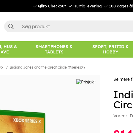
Qliro Checkout
Hurtig levering
100 dages å
, HUS &
SMARTPHONES &
SPORT, FRITID &
HAVE
TABLETS
HOBBY
pil
Indiana Jones and the Great Circle (XseriesX)
Se mere f
Ind
Circ
Varenr:
D