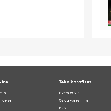
vice
Teknikproffset
jælp
Hvem er vi?
ingelser
Os og vores miljø
B2B