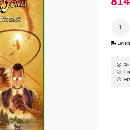
814
Leveri
Qli
Hur
Ret