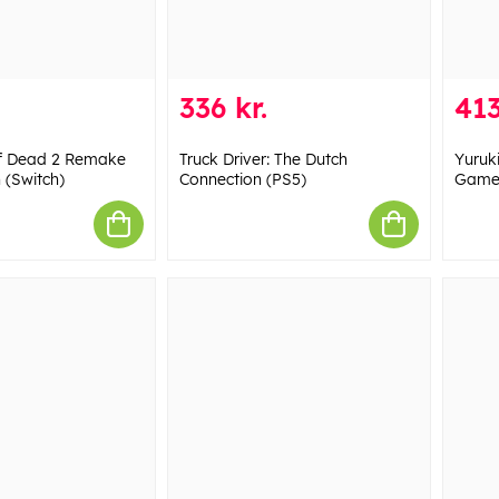
336 kr.
413
f Dead 2 Remake
Truck Driver: The Dutch
Yuruki
n (Switch)
Connection (PS5)
Games