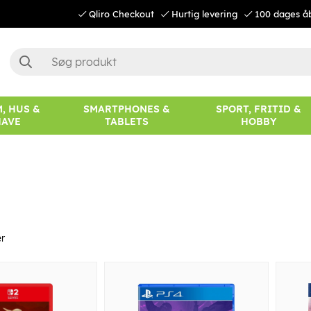
Qliro Checkout
Hurtig levering
100 dages å
, HUS &
SMARTPHONES &
SPORT, FRITID &
HAVE
TABLETS
HOBBY
r