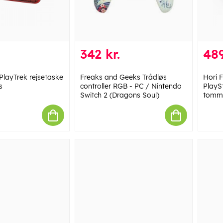
342 kr.
489
PlayTrek rejsetaske
Freaks and Geeks Trådløs
Hori F
s
controller RGB - PC / Nintendo
PlaySt
Switch 2 (Dragons Soul)
tomme