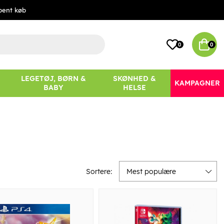
bent køb
0
0
LEGETØJ, BØRN &
SKØNHED &
KAMPAGNER
BABY
HELSE
Sortere:
Mest populære