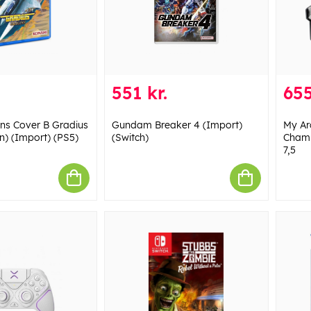
551 kr.
655
ins Cover B Gradius
Gundam Breaker 4 (Import)
My Ar
n) (Import) (PS5)
(Switch)
Champ
7,5