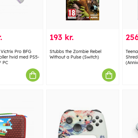
.
193 kr.
256
Victrix Pro BFG
Stubbs the Zombie Rebel
Teena
roller hvid med PS5-
Without a Pulse (Switch)
Shred
/ PC
(Anniv