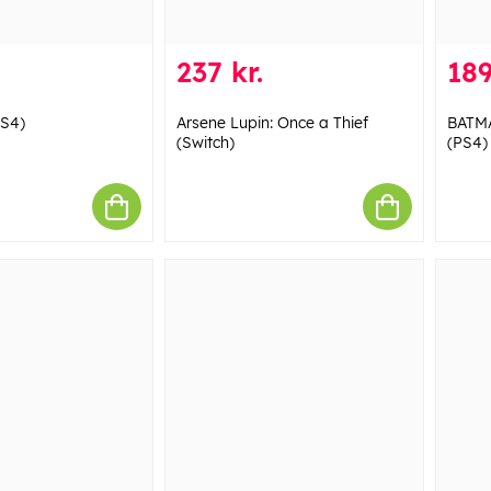
237 kr.
189
PS4)
Arsene Lupin: Once a Thief
BATMA
(Switch)
(PS4)