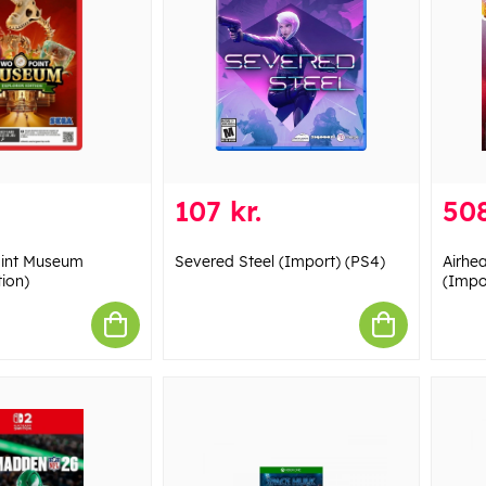
107 kr.
508
int Museum
Severed Steel (Import) (PS4)
Airhea
tion)
(Impo