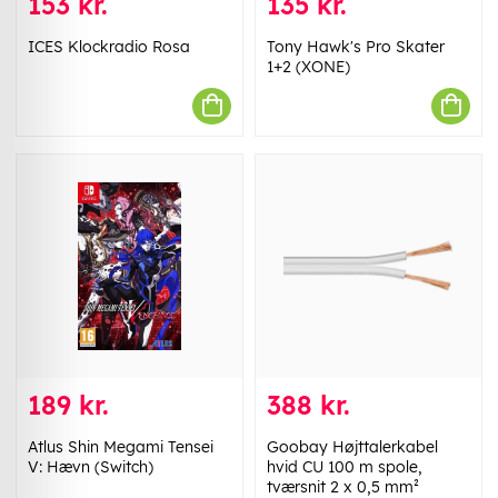
153 kr.
135 kr.
ICES Klockradio Rosa
Tony Hawk's Pro Skater
1+2 (XONE)
189 kr.
388 kr.
Atlus Shin Megami Tensei
Goobay Højttalerkabel
V: Hævn (Switch)
hvid CU 100 m spole,
tværsnit 2 x 0,5 mm²