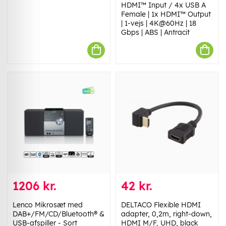
HDMI™ Input / 4x USB A
Female | 1x HDMI™ Output
| 1-vejs | 4K@60Hz | 18
Gbps | ABS | Antracit
1206 kr.
42 kr.
Lenco Mikrosæt med
DELTACO Flexible HDMI
DAB+/FM/CD/Bluetooth® &
adapter, 0,2m, right-down,
USB-afspiller - Sort
HDMI M/F, UHD, black