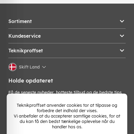
Sortiment
Kundeservice
Teknikproffset
Skift Land
Holde opdateret
Få de seneste nyheder, hotteste tilbud og de bedste tips
fra os direkte i din indbakke. Skriv dig op til vores
nyhedsbrev!
Teknikproffset anvender cookies tor at tilpasse og
forbedre det indhold der vises.
Vi anbefaler at du accepterer samtlige cookies, for at
OK
du kan få den bedst tænkelige oplevelse når du
handler hos os.