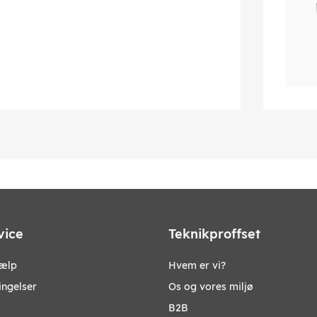
vice
Teknikproffset
jælp
Hvem er vi?
ingelser
Os og vores miljø
B2B