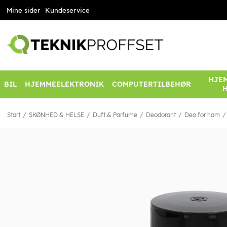
Mine sider
Kundeservice
HJEM
BIL
HJEMMEELEKTRONIK
COMPUTERTILBEHØR
Start
SKØNHED & HELSE
Duft & Parfume
Deodorant
Deo for ham