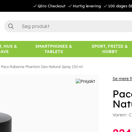
Qliro Checkout
Hurtig levering
100 dages å
, HUS &
SMARTPHONES &
SPORT, FRITID &
HAVE
TABLETS
HOBBY
Paco Rabanne Phantom Deo Natural Spray 150 ml
Se mere 
Pac
Nat
Varenr:
C