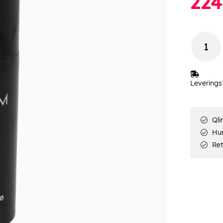
224
Leverings
Qli
Hur
Ret