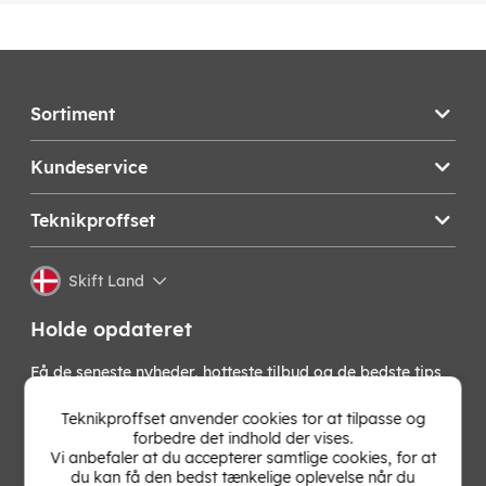
Sortiment
Kundeservice
Teknikproffset
Skift Land
Holde opdateret
Få de seneste nyheder, hotteste tilbud og de bedste tips
fra os direkte i din indbakke. Skriv dig op til vores
nyhedsbrev!
Teknikproffset anvender cookies tor at tilpasse og
forbedre det indhold der vises.
Vi anbefaler at du accepterer samtlige cookies, for at
OK
du kan få den bedst tænkelige oplevelse når du