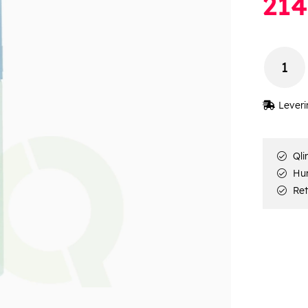
214
Leveri
Qli
Hur
Ret