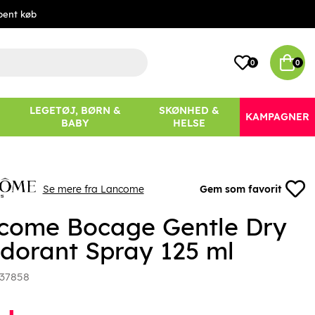
bent køb
0
0
LEGETØJ, BØRN &
SKØNHED &
KAMPAGNER
BABY
HELSE
Se mere fra Lancome
Gem som favorit
come Bocage Gentle Dry
dorant Spray 125 ml
37858