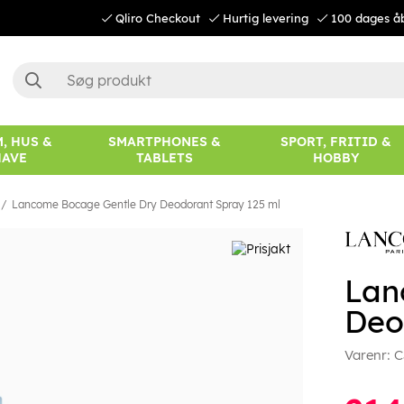
Qliro Checkout
Hurtig levering
100 dages å
, HUS &
SMARTPHONES &
SPORT, FRITID &
HAVE
TABLETS
HOBBY
Lancome Bocage Gentle Dry Deodorant Spray 125 ml
Lan
Deo
Varenr:
C