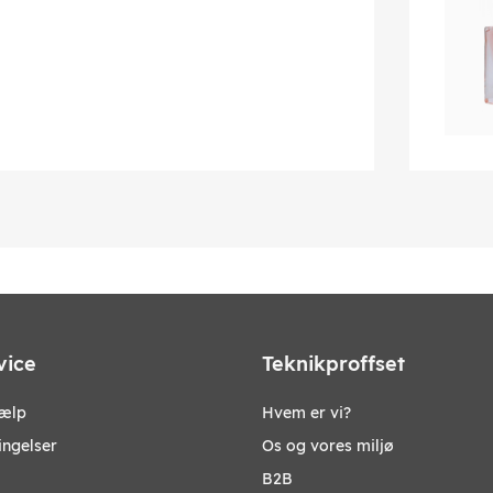
vice
Teknikproffset
jælp
Hvem er vi?
ingelser
Os og vores miljø
B2B