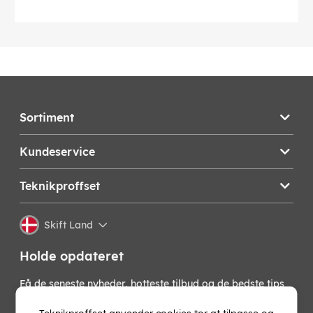
Sortiment
Kundeservice
Teknikproffset
Skift Land
Holde opdateret
Få de seneste nyheder, hotteste tilbud og de bedste tips
fra os direkte i din indbakke. Skriv dig op til vores
nyhedsbrev!