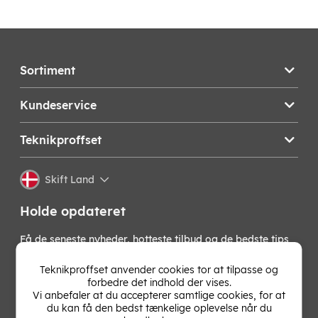
Sortiment
Kundeservice
Teknikproffset
Skift Land
Holde opdateret
Få de seneste nyheder, hotteste tilbud og de bedste tips
fra os direkte i din indbakke. Skriv dig op til vores
nyhedsbrev!
Teknikproffset anvender cookies tor at tilpasse og
forbedre det indhold der vises.
Vi anbefaler at du accepterer samtlige cookies, for at
OK
du kan få den bedst tænkelige oplevelse når du