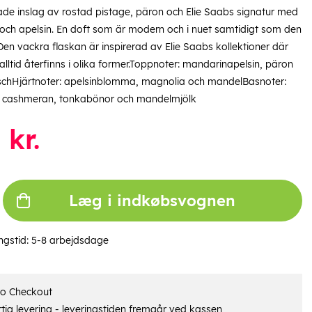
rade inslag av rostad pistage, päron och Elie Saabs signatur med
 och apelsin. En doft som är modern och i nuet samtidigt som den
 Den vackra flaskan är inspirerad av Elie Saabs kollektioner där
lltid återfinns i olika former.Toppnoter: mandarinapelsin, päron
schHjärtnoter: apelsinblomma, magnolia och mandelBasnoter:
, cashmeran, tonkabönor och mandelmjölk
0
kr.
Læg i indkøbsvognen
ngstid:
5-8 arbejdsdage
ro Checkout
tig levering - leveringstiden fremgår ved kassen