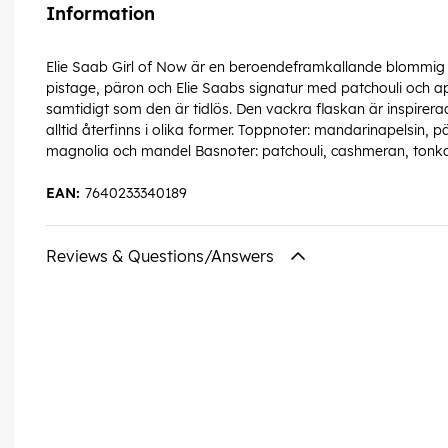
Information
Elie Saab Girl of Now är en beroendeframkallande blommig 
pistage, päron och Elie Saabs signatur med patchouli och ap
samtidigt som den är tidlös. Den vackra flaskan är inspirer
alltid återfinns i olika former. Toppnoter: mandarinapelsin,
magnolia och mandel Basnoter: patchouli, cashmeran, ton
EAN:
7640233340189
Reviews & Questions/Answers