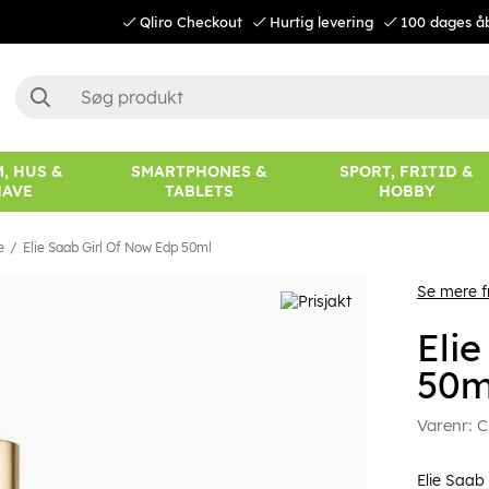
Qliro Checkout
Hurtig levering
100 dages å
, HUS &
SMARTPHONES &
SPORT, FRITID &
HAVE
TABLETS
HOBBY
e
Elie Saab Girl Of Now Edp 50ml
Se mere f
Eli
50m
Varenr:
C
Elie Saab