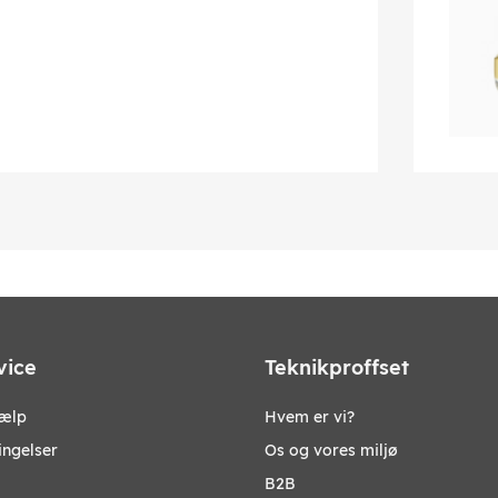
vice
Teknikproffset
jælp
Hvem er vi?
ingelser
Os og vores miljø
B2B