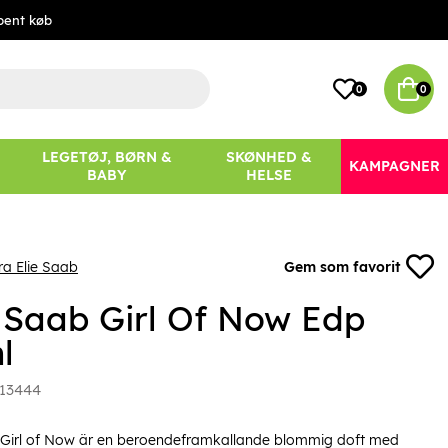
bent køb
0
0
LEGETØJ, BØRN &
SKØNHED &
KAMPAGNER
BABY
HELSE
ra Elie Saab
Gem som favorit
e Saab Girl Of Now Edp
l
13444
 Girl of Now är en beroendeframkallande blommig doft med