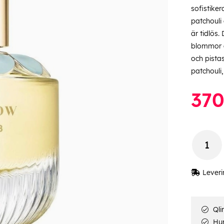
sofistike
patchouli
är tidlös.
blommor a
och pista
patchouli
37
Leveri
Qli
Hur