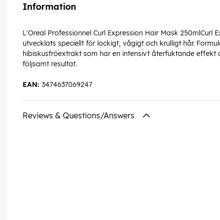
Information
L'Oreal Professionnel Curl Expression Hair Mask 250mlCurl E
utvecklats speciellt för lockigt, vågigt och krulligt hår. Formu
hibiskusfröextrakt som har en intensivt återfuktande effekt
följsamt resultat.
EAN:
3474637069247
Reviews & Questions/Answers