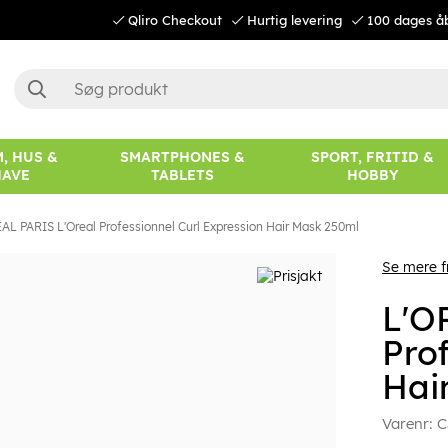
Qliro Checkout
Hurtig levering
100 dages å
, HUS &
SMARTPHONES &
SPORT, FRITID &
HAVE
TABLETS
HOBBY
AL PARIS L'Oreal Professionnel Curl Expression Hair Mask 250ml
Se mere f
L'O
Pro
Hai
Varenr:
C