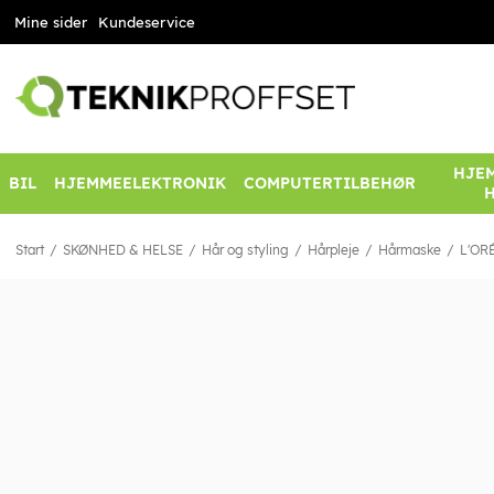
Mine sider
Kundeservice
HJEM
BIL
HJEMMEELEKTRONIK
COMPUTERTILBEHØR
Start
SKØNHED & HELSE
Hår og styling
Hårpleje
Hårmaske
L'ORÉ