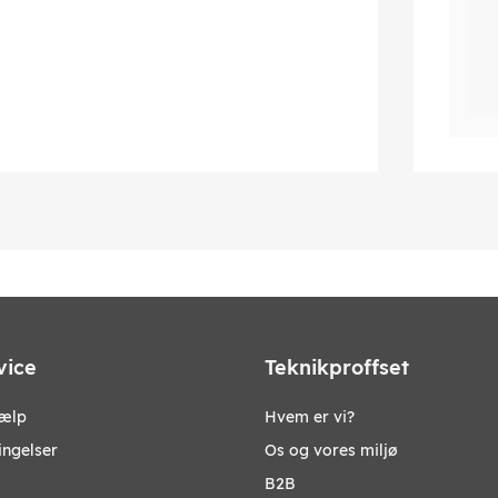
vice
Teknikproffset
jælp
Hvem er vi?
ingelser
Os og vores miljø
B2B