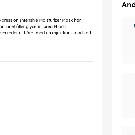
And
xpression Intensive Moisturizer Mask har
lan innehåller glycerin, urea H och
 och reder ut håret med en mjuk känsla och ett