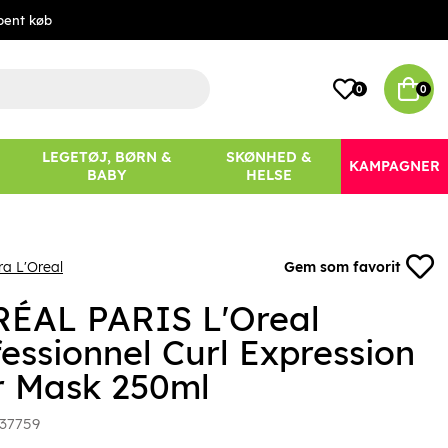
bent køb
0
0
LEGETØJ, BØRN &
SKØNHED &
KAMPAGNER
BABY
HELSE
ra L'Oreal
Gem som favorit
RÉAL PARIS L'Oreal
fessionnel Curl Expression
r Mask 250ml
37759