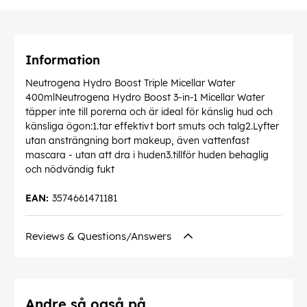
Information
Neutrogena Hydro Boost Triple Micellar Water
400mlNeutrogena Hydro Boost 3-in-1 Micellar Water
täpper inte till porerna och är ideal för känslig hud och
känsliga ögon:1.tar effektivt bort smuts och talg2.Lyfter
utan ansträngning bort makeup, även vattenfast
mascara - utan att dra i huden3.tillför huden behaglig
och nödvändig fukt
EAN:
3574661471181
Reviews & Questions/Answers
Andre så også på