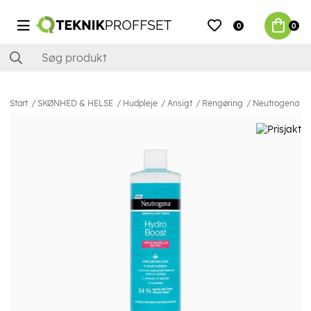
0
0
Start
SKØNHED & HELSE
Hudpleje
Ansigt
Rengøring
Neutrogena Hyd