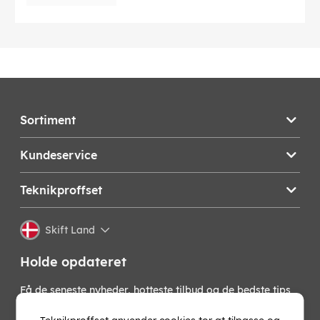
Sortiment
Kundeservice
Teknikproffset
Skift Land
Holde opdateret
Få de seneste nyheder, hotteste tilbud og de bedste tips
fra os direkte i din indbakke. Skriv dig op til vores
nyhedsbrev!