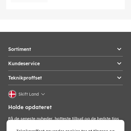
Sortiment
Kundeservice
Teknikproffset
Skift Land
Holde opdateret
Få de seneste nyheder, hotteste tilbud og de bedste tips
fra os direkte i din indbakke. Skriv dig op til vores
nyhedsbrev!