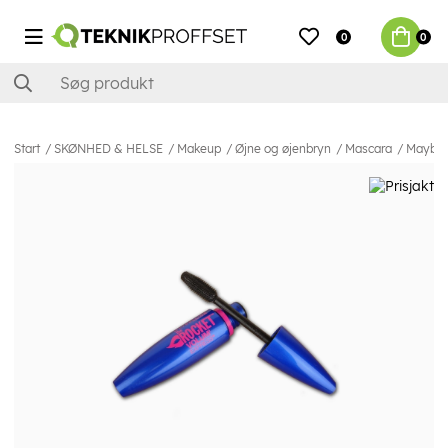
0
0
Start
SKØNHED & HELSE
Makeup
Øjne og øjenbryn
Mascara
Maybell