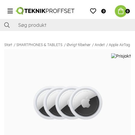
0
0
Start
SMARTPHONES & TABLETS
Øvrigt tilbehør
Andet
Apple AirTag 4 