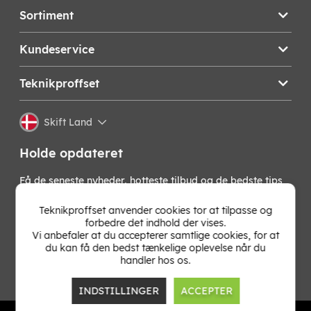
Sortiment
Kundeservice
Teknikproffset
Skift Land
Holde opdateret
Få de seneste nyheder, hotteste tilbud og de bedste tips
fra os direkte i din indbakke. Skriv dig op til vores
nyhedsbrev!
Teknikproffset anvender cookies tor at tilpasse og
forbedre det indhold der vises.
Vi anbefaler at du accepterer samtlige cookies, for at
OK
du kan få den bedst tænkelige oplevelse når du
handler hos os.
INDSTILLINGER
ACCEPTER
TP E-commerce Nordic AB
Org.nr: 559386-1841