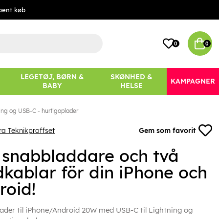
bent køb
0
0
LEGETØJ, BØRN &
SKØNHED &
KAMPAGNER
BABY
HELSE
ing og USB-C - hurtigoplader
ra Teknikproffset
Gem som favorit
 snabbladdare och två
dkablar för din iPhone och
roid!
ader til iPhone/Android 20W med USB-C til Lightning og