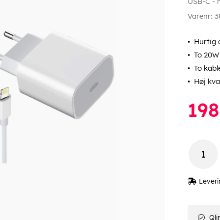
USB-C - 
Varenr:
3
Hurtig
To 20W 
To kable
Høj kva
198
Leveri
Qli