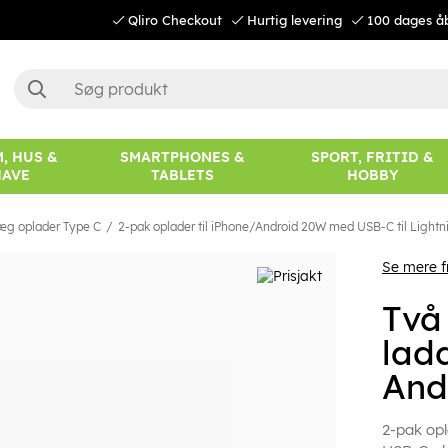
Qliro Checkout
Hurtig levering
100 dages å
, HUS &
SMARTPHONES &
SPORT, FRITID &
HAVE
TABLETS
HOBBY
æg oplader Type C
2-pak oplader til iPhone/Android 20W med USB-C til Lightn
Se mere f
Två
lad
And
2-pak opl