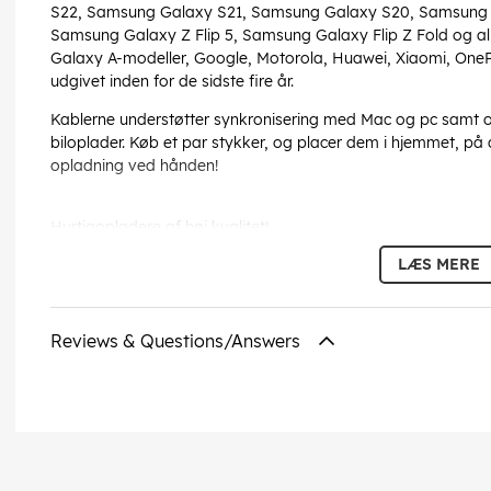
S22, Samsung Galaxy S21, Samsung Galaxy S20, Samsung G
Samsung Galaxy Z Flip 5, Samsung Galaxy Flip Z Fold og a
Galaxy A-modeller, Google, Motorola, Huawei, Xiaomi, OnePl
udgivet inden for de sidste fire år.
Kablerne understøtter synkronisering med Mac og pc samt o
biloplader. Køb et par stykker, og placer dem i hjemmet, på a
opladning ved hånden!
Hurtigopladere af høj kvalitet!
2 strømadaptere
LÆS MERE
2 kabler, 1 meter lange (1 x USB C til USB C og 1 x USB C til L
Effekt: 20W
Farve: Hvid
Reviews & Questions/Answers
Specifikation strømadapter:
Indgang: 100-240V 50-60Hz 0,5A
Udgang: 5V 3A / 9V 2.22A / 12V 1.66A (20W Max)
Denne tekst er automatisk oversat, og