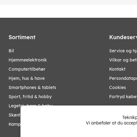
EAN:
6959149100628
Sortiment
Kundeser
bil
Service og h
hjemmeelektronik
Vilkar og bet
computertilbehør
Kontakt
hjem, hus & have
Persondatapo
smartphones & tablets
Cookies
sport, fritid & hobby
Fortryd købe
legetøj, børn & baby
Mine sider
skønhed & helse
Teknikp
Vi anbefaler at du accep
kampagner