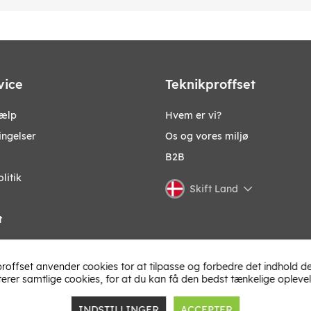
vice
Teknikproffset
jælp
Hvem er vi?
ingelser
Os og vores miljø
B2B
litik
Skift Land
t
roffset anvender cookies tor at tilpasse og forbedre det indhold de
terer samtlige cookies, for at du kan få den bedst tænkelige oplevel
INDSTILLINGER
ACCEPTER