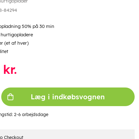
hurtigoplader
8-84294
 opladning 50% på 30 min
hurtigopladere
r (et af hver)
litet
kr.
Læg i indkøbsvognen
ngstid:
2-6 arbejdsdage
ro Checkout