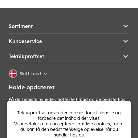
Sortiment
Kundeservice
Teknikproffset
Skift Land
Holde opdateret
Få de seneste nyheder, hotteste tilbud og de bedste tips
fra os direkte i din indbakke. Skriv dig op til vores
nyhedsbrev!
Teknikproffset anvender cookies tor at tilpasse og
forbedre det indhold der vises.
Vi anbefaler at du accepterer samtlige cookies, for at
OK
du kan få den bedst tænkelige oplevelse når du
handler hos os.