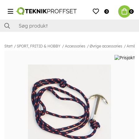
0
0
Start
SPORT, FRITID & HOBBY
Accessories
Øvrige accessories
Armban