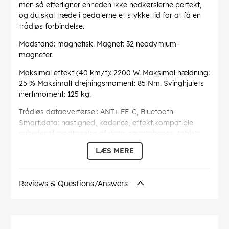
men så efterligner enheden ikke nedkørslerne perfekt,
og du skal træde i pedalerne et stykke tid for at få en
trådløs forbindelse.
Modstand: magnetisk. Magnet: 32 neodymium-
magneter.
Maksimal effekt (40 km/t): 2200 W. Maksimal hældning:
25 % Maksimalt drejningsmoment: 85 Nm. Svinghjulets
inertimoment: 125 kg.
Trådløs dataoverførsel: ANT+ FE-C, Bluetooth
Smart.data: hastighed, kadence, effekt.kompatible
enheder til modtagelse af data: smartphones, tablets,
smart watches, cykelcomputere, pc (med ANT+
LÆS MERE
funktion). Flere oplysninger om kompatibilitet
Kompatibel med f.eks.
Reviews & Questions/Answers
Med Zwift- og TrainerRoad-tjenester Strømforsyning:
110-240 V. Mål: 575 x 750 mm. Mål i opbevaret tilstand:
620 x 260 x 440 mm. Vægt: 21,5 kg.
Denne tekst er automatisk oversat, og der kan