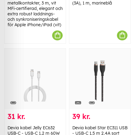
metallkontakter, 3 m, vit
(3A), 1 m, marineblå
MFi-certifierad, elegant och
extra robust laddnings-
och synkroniseringskabel
för Apple iPhone/iPad (vit)
31 kr.
39 kr.
Devia kabel Jelly EC632
Devia kabel Star EC311 USB
USB-C - USB-C 1,2 m 60W
- USB-C 1,5 m 2,4A sort