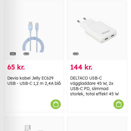
65 kr.
144 kr.
Devia kabel Jelly EC629
DELTACO USB-C
USB - USB-C 1,2 m 2,4A blå
väggladdare 45 W, 2x
USB-C PD, slimmad
storlek, total effekt 45 W