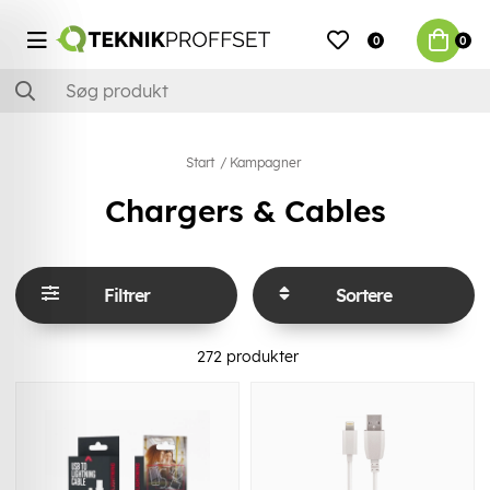
0
0
Start
Kampagner
Chargers & Cables
Filtrer
Sortere
272
produkter