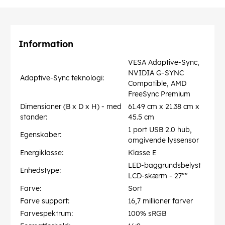
Information
VESA Adaptive-Sync,
NVIDIA G-SYNC
Adaptive-Sync teknologi:
Compatible, AMD
FreeSync Premium
Dimensioner (B x D x H) - med
61.49 cm x 21.38 cm x
stander:
45.5 cm
1 port USB 2.0 hub,
Egenskaber:
omgivende lyssensor
Energiklasse:
Klasse E
LED-baggrundsbelyst
Enhedstype:
LCD-skærm - 27""
Farve:
Sort
Farve support:
16,7 millioner farver
Farvespektrum:
100% sRGB