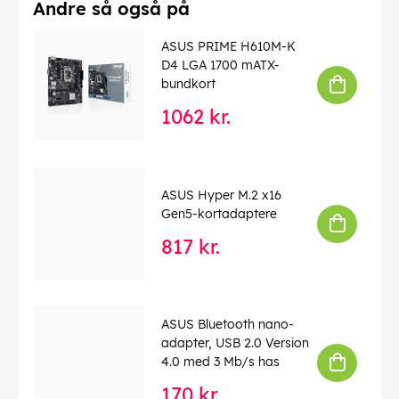
AC 100-240 V (50/60
Andre så også på
Spænding:
Hz)
Full HD (1080p) 1920 x
ASUS PRIME H610M-K
Standard opløsning:
1080 ved 280 Hz
D4 LGA 1700 mATX-
Vægt:
5.1 kg
bundkort
1062 kr.
EAN:
4711387067246
ASUS Hyper M.2 x16
Gen5-kortadaptere
817 kr.
ASUS Bluetooth nano-
adapter, USB 2.0 Version
4.0 med 3 Mb/s has
170 kr.