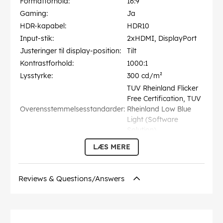
Formatforhold:
16:9
Gaming:
Ja
HDR-kapabel:
HDR10
Input-stik:
2xHDMI, DisplayPort
Justeringer til display-position:
Tilt
Kontrastforhold:
1000:1
Lysstyrke:
300 cd/m²
TUV Rheinland Flicker
Free Certification, TUV
Overensstemmelsesstandarder:
Rheinland Low Blue
Light (Software
Solution)
Paneltype:
Fast IPS
LÆS MERE
Pixel Pitch:
0.311 mm
ASUS TUF Gaming
VG279QM1A - LED-
Reviews & Questions/Answers
Produktbeskrivelse:
skærm - Full HD
(1080p) - 27"" - HDR
Responstid:
1 ms (grå-til-grå)