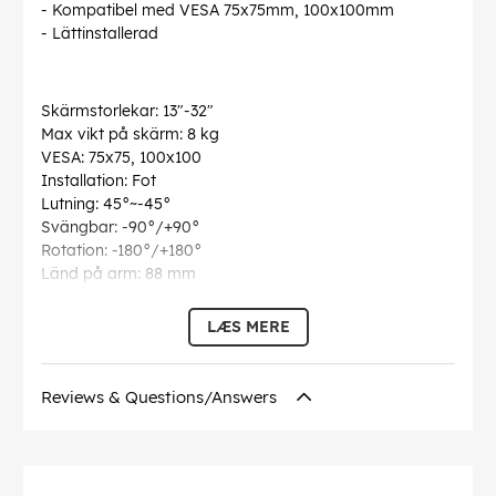
- Kompatibel med VESA 75x75mm, 100x100mm
- Lättinstallerad
Skärmstorlekar: 13"-32"
Max vikt på skärm: 8 kg
VESA: 75x75, 100x100
Installation: Fot
Lutning: 45°~-45°
Svängbar: -90°/+90°
Rotation: -180°/+180°
Länd på arm: 88 mm
Höjd: 465
LÆS MERE
Mått på produkten:
Reviews & Questions/Answers
390 x 280 x 465mm
EAN:
4052792046496