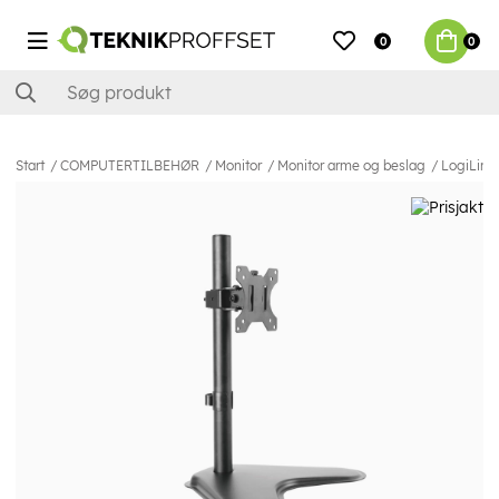
0
0
Start
COMPUTERTILBEHØR
Monitor
Monitor arme og beslag
LogiLink 