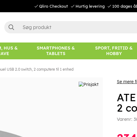
Qliro Checkout
Hurtig levering
100 dages å
, HUS &
SMARTPHONES &
SPORT, FRITID &
HAVE
TABLETS
HOBBY
el USB 2.0 switch, 2 computere til 1 enhed
Se mere f
ATE
2 c
Varenr:
3