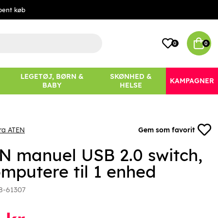
bent køb
0
0
LEGETØJ, BØRN &
SKØNHED &
KAMPAGNER
BABY
HELSE
ra ATEN
Gem som favorit
N manuel USB 2.0 switch,
omputere til 1 enhed
8-61307