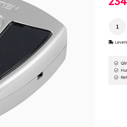
234
Leveri
Qli
Hur
Ret