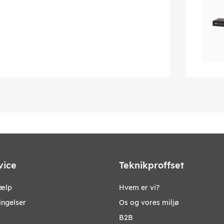
vice
Teknikproffset
jælp
Hvem er vi?
ingelser
Os og vores miljø
B2B