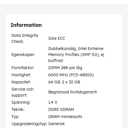
Information
Data Integrity
Icke ECC
Check:
Dubbelkanalig, Intel Extreme
Egenskaper:
Memory Profiles (XMP 3.0), ej
buffrad
Formfaktor:
DIMM 288-pin låg
Hastighet:
6000 MHz (PC5-48000)
Kapacitet:
64 GB: 2 x 32 GB
Service och
Begränsad livstidsgaranti
support:
Spänning:
1.4 V
Teknik:
DDR5 SDRAM
Typ:
DRAM minnessats
Uppgraderingstyp:
Generisk