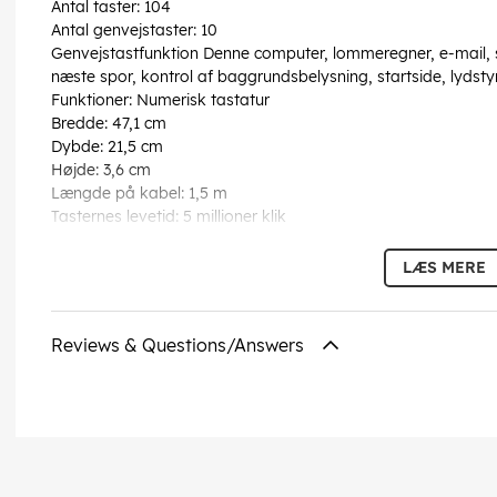
Antal taster: 104
Antal genvejstaster: 10
Genvejstastfunktion Denne computer, lommeregner, e-mail, sø
næste spor, kontrol af baggrundsbelysning, startside, lydstyr
Funktioner: Numerisk tastatur
Bredde: 47,1 cm
Dybde: 21,5 cm
Højde: 3,6 cm
Længde på kabel: 1,5 m
Tasternes levetid: 5 millioner klik
Krævet operativsystem: Apple MacOS, Linux, Microsoft Wi
LÆS MERE
Denne tekst er automatisk oversat, og
EAN:
6939119013653
Reviews & Questions/Answers