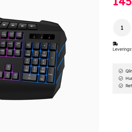
145
Leverings
Qli
Hur
Ret