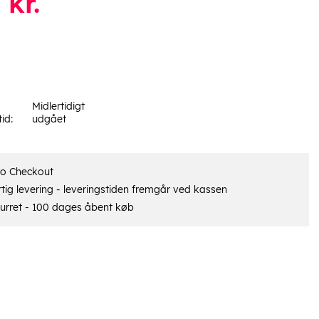
kr.
Midlertidigt
tid:
udgået
ro Checkout
tig levering - leveringstiden fremgår ved kassen
urret - 100 dages åbent køb