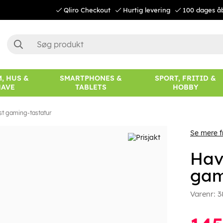
Qliro Checkout
Hurtig levering
100 dages å
, HUS &
SMARTPHONES &
SPORT, FRITID &
HAVE
TABLETS
HOBBY
st gaming-tastatur
Se mere f
Hav
gam
Varenr:
3