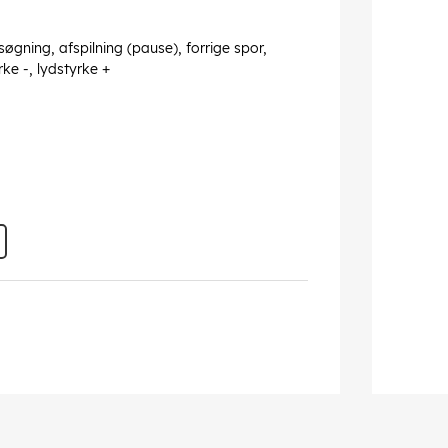
gning, afspilning (pause), forrige spor,
ke -, lydstyrke +
ndows 2000/XP/Vista/7/8/10
 der kan forekomme fejl.