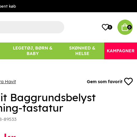
bent køb
0
0
LEGETØJ, BØRN &
SKØNHED &
KAMPAGNER
BABY
HELSE
ra Havit
Gem som favorit
it Baggrundsbelyst
ing-tastatur
8-89533