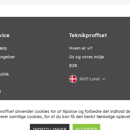
vice
Teknikproffset
jælp
Hvem er vi?
ingelser
Os og vores miljø
B2B
litik
Skift Land
t
roffset anvender cookies tor at tilpasse og forbedre det indhold de
terer samtlige cookies, for at du kan få den bedst tænkelige oplevel
INDSTILLINGER
ACCEPTER