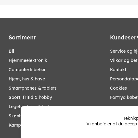
Sortiment
Kundeser
bil
Service og h
hjemmeelektronik
Vilkar og bet
computertilbehør
Kontakt
hjem, hus & have
Persondatapo
smartphones & tablets
Cookies
sport, fritid & hobby
Fortryd købe
legetøj, børn & baby
Mine sider
skønhed & helse
Teknikp
Vi anbefaler at du accep
kampagner