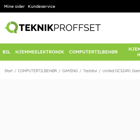
Mine sider
Kundeservice
HJEM
BIL
HJEMMEELEKTRONIK
COMPUTERTILBEHØR
Start
COMPUTERTILBEHØR
GAMING
Tastatur
United GCS2491 Gami