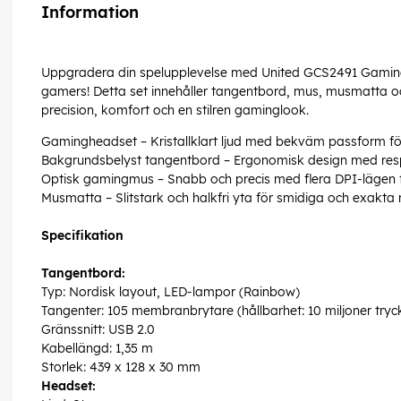
Information
Uppgradera din spelupplevelse med United GCS2491 Gaming
gamers! Detta set innehåller tangentbord, mus, musmatta och
precision, komfort och en stilren gaminglook.
Gamingheadset – Kristallklart ljud med bekväm passform för
Bakgrundsbelyst tangentbord – Ergonomisk design med resp
Optisk gamingmus – Snabb och precis med flera DPI-lägen f
Musmatta – Slitstark och halkfri yta för smidiga och exakta r
Specifikation
Tangentbord:
Typ: Nordisk layout, LED-lampor (Rainbow)
Tangenter: 105 membranbrytare (hållbarhet: 10 miljoner tryc
Gränssnitt: USB 2.0
Kabellängd: 1,35 m
Storlek: 439 x 128 x 30 mm
Headset: