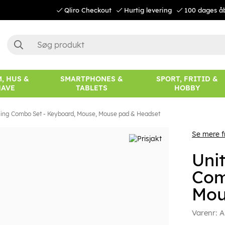
Qliro Checkout
Hurtig levering
100 dages å
, HUS &
SMARTPHONES &
SPORT, FRITID &
HAVE
TABLETS
HOBBY
ng Combo Set - Keyboard, Mouse, Mouse pad & Headset
Se mere f
Uni
Com
Mou
Varenr:
A