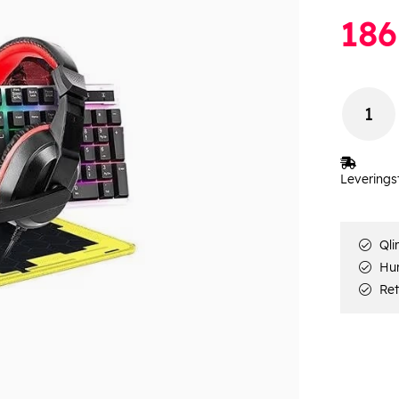
186
Leverings
Qli
Hur
Ret