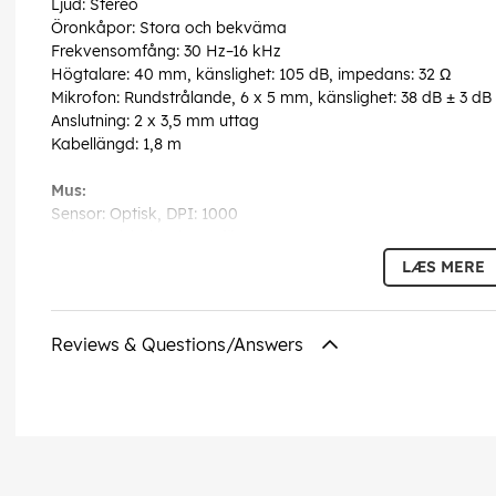
Ljud: Stereo
Öronkåpor: Stora och bekväma
Frekvensomfång: 30 Hz–16 kHz
Högtalare: 40 mm, känslighet: 105 dB, impedans: 32 Ω
Mikrofon: Rundstrålande, 6 x 5 mm, känslighet: 38 dB ± 3 dB
Anslutning: 2 x 3,5 mm uttag
Kabellängd: 1,8 m
Mus:
Sensor: Optisk, DPI: 1000
Bakgrundsbelysning: 7 färger
Gränssnitt: USB 2.0
LÆS MERE
Kabellängd: 1,35 m
Musmatta:
Reviews & Questions/Answers
Storlek: 300 x 250 x 2 mm
Funktioner: Halkskyddad gummibas, antisvettkant
EAN:
5709884071957