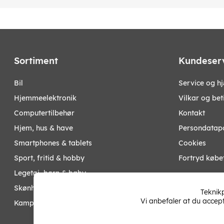
Sortiment
Kundeser
bil
Service og h
hjemmeelektronik
Vilkar og bet
computertilbehør
Kontakt
hjem, hus & have
Persondatapo
smartphones & tablets
Cookies
sport, fritid & hobby
Fortryd købe
legetøj, børn & baby
Mine sider
skønhed & helse
Teknikp
Vi anbefaler at du accep
kampagner