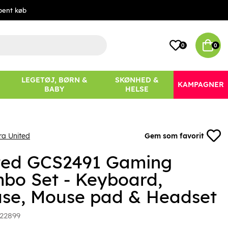
bent køb
0
0
LEGETØJ, BØRN &
SKØNHED &
KAMPAGNER
BABY
HELSE
ra United
Gem som favorit
ted GCS2491 Gaming
bo Set - Keyboard,
se, Mouse pad & Headset
22899