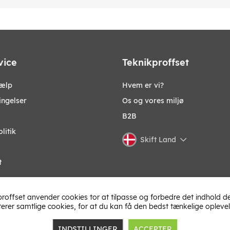
vice
Teknikproffset
jælp
Hvem er vi?
ingelser
Os og vores miljø
B2B
litik
Skift Land
t
roffset anvender cookies tor at tilpasse og forbedre det indhold de
terer samtlige cookies, for at du kan få den bedst tænkelige oplevel
INDSTILLINGER
ACCEPTER