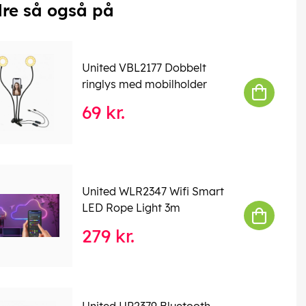
re så også på
United VBL2177 Dobbelt
ringlys med mobilholder
69 kr.
United WLR2347 Wifi Smart
LED Rope Light 3m
279 kr.
United HP2379 Bluetooth