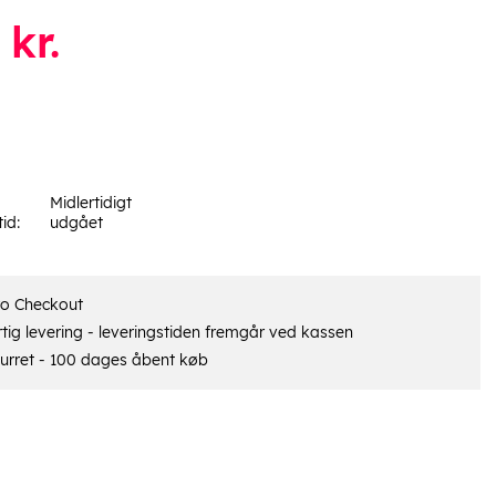
kr.
Midlertidigt
tid:
udgået
ro Checkout
tig levering - leveringstiden fremgår ved kassen
urret - 100 dages åbent køb