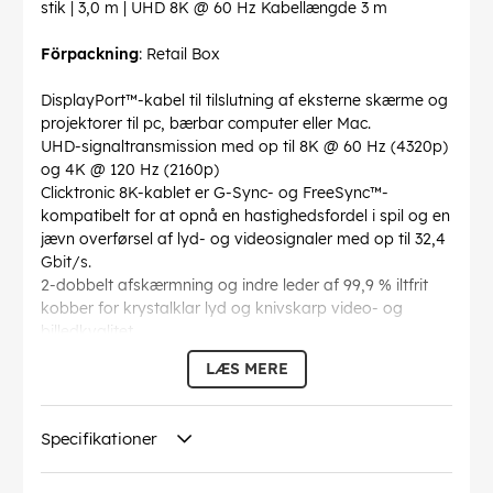
stik | 3,0 m | UHD 8K @ 60 Hz Kabellængde 3 m
Förpackning
: Retail Box
DisplayPort™-kabel til tilslutning af eksterne skærme og
projektorer til pc, bærbar computer eller Mac.
UHD-signaltransmission med op til 8K @ 60 Hz (4320p)
og 4K @ 120 Hz (2160p)
Clicktronic 8K-kablet er G-Sync- og FreeSync™-
kompatibelt for at opnå en hastighedsfordel i spil og en
jævn overførsel af lyd- og videosignaler med op til 32,4
Gbit/s.
2-dobbelt afskærmning og indre leder af 99,9 % iltfrit
kobber for krystalklar lyd og knivskarp video- og
billedkvalitet
Monitorkabel med en maksimal overførselshastighed
LÆS MERE
på op til 32,4 Gbit/s for en optimal
underholdningsoplevelse
24 karat forgyldte DisplayPort™-stik for minimal
Specifikationer
transmissionsmodstand og jævn billedoverførsel uden
forsinkelser