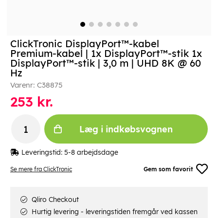
ClickTronic DisplayPort™-kabel
Premium-kabel | 1x DisplayPort™-stik 1x
DisplayPort™-stik | 3,0 m | UHD 8K @ 60
Hz
Varenr:
C38875
253
kr.
Læg i indkøbsvognen
Leveringstid:
5-8 arbejdsdage
Se mere fra ClickTronic
Gem som favorit
Qliro Checkout
Hurtig levering - leveringstiden fremgår ved kassen