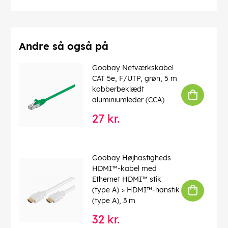
Afskærmning klasse
: F/UTP
Numre af skærm
: 1 x
Forbindelser
: EIA/TIA-568 B
Markeringer
: WEEE, CE
Driftstemperatur op til
: 40 °C
Andre så også på
Driftstemperatur fra
: 0 °C
max. båndbredde
: 100 MHz
Goobay Netværkskabel
Kink beskyttelse
: tosidet
CAT 5e, F/UTP, grøn, 5 m
Kabeltype
: Rundkabel
kobberbeklædt
Materiale kabelkappe
: PVC
aluminiumleder (CCA)
Inder leder materiale
: CCA (kobberbeklædt aluminium)
27 kr.
EAN:
4040849508677
Goobay Højhastigheds
HDMI™-kabel med
Ethernet HDMI™ stik
(type A) > HDMI™-hanstik
(type A), 3 m
32 kr.