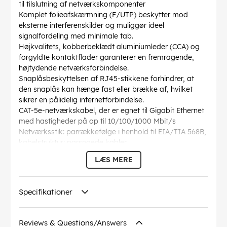
til tilslutning af netværkskomponenter
Komplet folieafskærmning (F/UTP) beskytter mod
eksterne interferenskilder og muliggør ideel
signalfordeling med minimale tab.
Højkvalitets, kobberbeklædt aluminiumleder (CCA) og
forgyldte kontaktflader garanterer en fremragende,
højtydende netværksforbindelse.
Snaplåsbeskyttelsen af RJ45-stikkene forhindrer, at
den snaplås kan hænge fast eller brække af, hvilket
sikrer en pålidelig internetforbindelse.
CAT-5e-netværkskabel, der er egnet til Gigabit Ethernet
med hastigheder på op til 10/100/1000 Mbit/s
Netværksstik: parrækkefølge i henhold til EIA/TIA 568B,
kabelstruktur: parsnoede kabler
Længden af Ethernetkablet er angivet på den
LÆS MERE
overstøbte, slanke bøjningsbeskyttelsesmuffe på det
lige stik.
AWG
: 26/7 (stranded)
Specifikationer
Bøjningsradius >
: 46.4 mm
Specifikation
: CAT 5e
Kabelkappen diameter
: 5.5 mm
Reviews & Questions/Answers