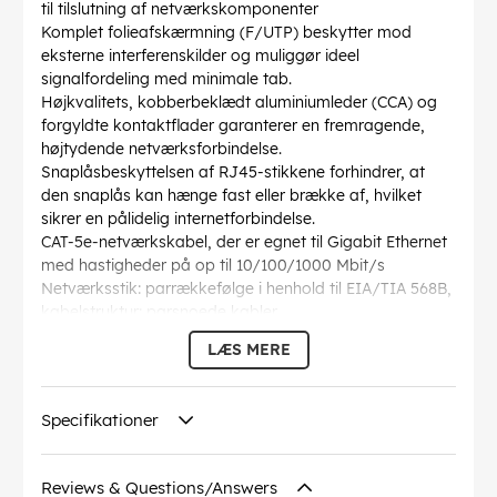
til tilslutning af netværkskomponenter
Komplet folieafskærmning (F/UTP) beskytter mod
eksterne interferenskilder og muliggør ideel
signalfordeling med minimale tab.
Højkvalitets, kobberbeklædt aluminiumleder (CCA) og
forgyldte kontaktflader garanterer en fremragende,
højtydende netværksforbindelse.
Snaplåsbeskyttelsen af RJ45-stikkene forhindrer, at
den snaplås kan hænge fast eller brække af, hvilket
sikrer en pålidelig internetforbindelse.
CAT-5e-netværkskabel, der er egnet til Gigabit Ethernet
med hastigheder på op til 10/100/1000 Mbit/s
Netværksstik: parrækkefølge i henhold til EIA/TIA 568B,
kabelstruktur: parsnoede kabler
Længden af Ethernetkablet er angivet på den
LÆS MERE
overstøbte, slanke bøjningsbeskyttelsesmuffe på det
lige stik.
AWG
: 26/7 (stranded)
Specifikationer
Bøjningsradius >
: 46.4 mm
Specifikation
: CAT 5e
Kabelkappen diameter
: 5.5 mm
Reviews & Questions/Answers