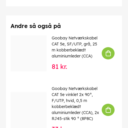
Afskærmning klasse
: F/UTP
Numre af skærm
: 1 x
Forbindelser
: EIA/TIA-568 B
Markeringer
: WEEE, CE
Driftstemperatur op til
: 40 °C
Andre så også på
Driftstemperatur fra
: 0 °C
max. båndbredde
: 100 MHz
Goobay Netværkskabel
Kink beskyttelse
: tosidet
CAT 5e, SF/UTP, grå, 25
Kabeltype
: Rundkabel
m kobberbeklædt
Materiale kabelkappe
: PVC
aluminiumleder (CCA)
Inder leder materiale
: CCA (kobberbeklædt aluminium)
81 kr.
EAN:
4040849686207
Goobay Netværkskabel
CAT 5e vinklet 2x 90°,
F/UTP, hvid, 0,5 m
kobberbeklædt
aluminiumleder (CCA), 2x
RJ45-stik 90 ° (8P8C)