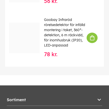
56 kr.
Goobay Infraröd
rörelsedetektor för infälld
montering i taket, 360°-
detektion, 6 m räckvidd,
för inomhusbruk (IP20),
LED-anpassad
78 kr.
Sortiment