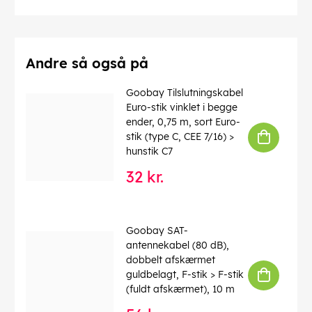
Afskærmning klasse
: SF/UTP
Numre af skærm
: 2 x
Forbindelser
: EIA/TIA-568 B
Markeringer
: WEEE, CE
Driftstemperatur op til
: 60 °C
Andre så også på
Driftstemperatur fra
: -20 °C
max. båndbredde
: 100 MHz
Goobay Tilslutningskabel
Kink beskyttelse
: tosidet
Euro-stik vinklet i begge
Kabeltype
: Rundkabel
ender, 0,75 m, sort Euro-
Materiale kabelkappe
: PVC
stik (type C, CEE 7/16) >
Inder leder materiale
: CCA (kobberbeklædt aluminium)
hunstik C7
32 kr.
EAN:
4040849680533
Goobay SAT-
antennekabel (80 dB),
dobbelt afskærmet
guldbelagt, F-stik > F-stik
(fuldt afskærmet), 10 m