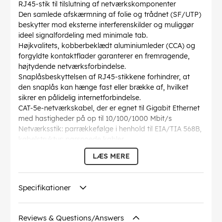
RJ45-stik til tilslutning af netværkskomponenter
Den samlede afskærmning af folie og trådnet (SF/UTP)
beskytter mod eksterne interferenskilder og muliggør
ideel signalfordeling med minimale tab.
Højkvalitets, kobberbeklædt aluminiumleder (CCA) og
forgyldte kontaktflader garanterer en fremragende,
højtydende netværksforbindelse.
Snaplåsbeskyttelsen af RJ45-stikkene forhindrer, at
den snaplås kan hænge fast eller brække af, hvilket
sikrer en pålidelig internetforbindelse.
CAT-5e-netværkskabel, der er egnet til Gigabit Ethernet
med hastigheder på op til 10/100/1000 Mbit/s
Netværksstik: parrækkefølge i henhold til EIA/TIA 568B,
kabelstruktur: parsnoede kabler
Længden af Ethernetkablet er angivet på den
LÆS MERE
overstøbte, slanke bøjningsbeskyttelsesmuffe på det
lige stik.
AWG
: 26/7 (stranded)
Specifikationer
Bøjningsradius >
: 44.8 mm
Specifikation
: CAT 5e
Kabelkappen diameter
: 5.5 mm
Reviews & Questions/Answers