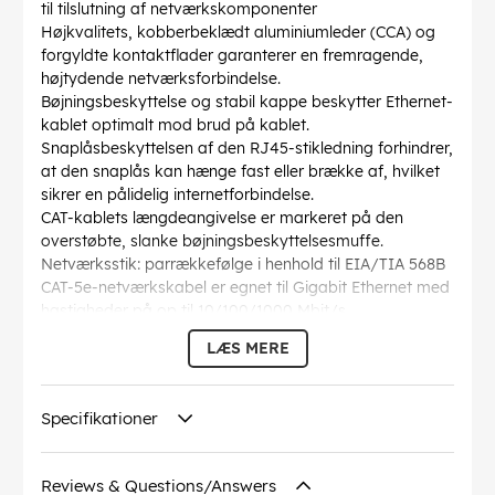
til tilslutning af netværkskomponenter
Højkvalitets, kobberbeklædt aluminiumleder (CCA) og
forgyldte kontaktflader garanterer en fremragende,
højtydende netværksforbindelse.
Bøjningsbeskyttelse og stabil kappe beskytter Ethernet-
kablet optimalt mod brud på kablet.
Snaplåsbeskyttelsen af den RJ45-stikledning forhindrer,
at den snaplås kan hænge fast eller brække af, hvilket
sikrer en pålidelig internetforbindelse.
CAT-kablets længdeangivelse er markeret på den
overstøbte, slanke bøjningsbeskyttelsesmuffe.
Netværksstik: parrækkefølge i henhold til EIA/TIA 568B
CAT-5e-netværkskabel er egnet til Gigabit Ethernet med
hastigheder på op til 10/100/1000 Mbit/s
AWG
: 27/7 (stranded)
LÆS MERE
Bøjningsradius >
: 36.8 mm
Specifikation
: CAT 5e
Kabelkappen diameter
: 4.5 mm
Specifikationer
Afskærmning klasse
: U/UTP
Forbindelser
: EIA/TIA-568 B
Markeringer
: WEEE, CE
Reviews & Questions/Answers