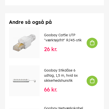
Driftstemperatur op til
: 60 °C
Driftstemperatur fra
: -20 °C
max. båndbredde
: 100 MHz
Kink beskyttelse
: tosidet
Kabeltype
: Rundkabel
Andre så også på
Materiale kabelkappe
: PVC
Inder leder materiale
: CCA (kobberbeklædt aluminium)
Goobay Cat5e UTP
Tilslutning, afskærmning
: nej
"værktøjsfrit" RJ45-stik
EAN:
4040849686085
26 kr.
Goobay Stikdåse 6
udtag, 1,5 m, hvid 6x
sikkerhedshunstik
66 kr.
Goobay Netværkskabel