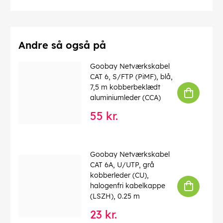
Driftstemperatur op til
: 60 °C
Driftstemperatur fra
: -20 °C
max. båndbredde
: 100 MHz
Kink beskyttelse
: tosidet
Kabeltype
: Rundkabel
Andre så også på
Materiale kabelkappe
: PVC
Inder leder materiale
: CCA (kobberbeklædt aluminium)
Goobay Netværkskabel
Tilslutning, afskærmning
: nej
CAT 6, S/FTP (PiMF), blå,
7,5 m kobberbeklædt
EAN:
4040849683855
aluminiumleder (CCA)
55 kr.
Goobay Netværkskabel
CAT 6A, U/UTP, grå
kobberleder (CU),
halogenfri kabelkappe
(LSZH), 0.25 m
23 kr.