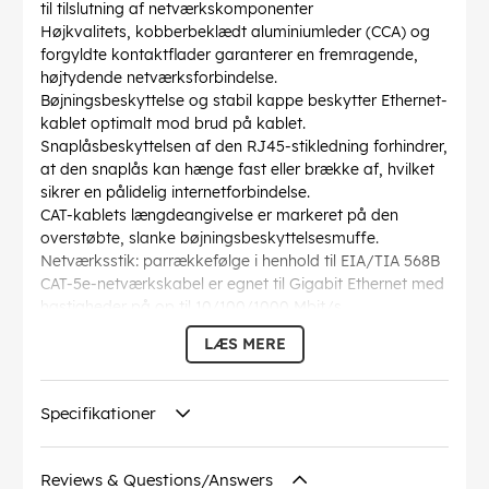
til tilslutning af netværkskomponenter
Højkvalitets, kobberbeklædt aluminiumleder (CCA) og
forgyldte kontaktflader garanterer en fremragende,
højtydende netværksforbindelse.
Bøjningsbeskyttelse og stabil kappe beskytter Ethernet-
kablet optimalt mod brud på kablet.
Snaplåsbeskyttelsen af den RJ45-stikledning forhindrer,
at den snaplås kan hænge fast eller brække af, hvilket
sikrer en pålidelig internetforbindelse.
CAT-kablets længdeangivelse er markeret på den
overstøbte, slanke bøjningsbeskyttelsesmuffe.
Netværksstik: parrækkefølge i henhold til EIA/TIA 568B
CAT-5e-netværkskabel er egnet til Gigabit Ethernet med
hastigheder på op til 10/100/1000 Mbit/s
AWG
: 27/7 (stranded)
LÆS MERE
Bøjningsradius >
: 36.8 mm
Specifikation
: CAT 5e
Kabelkappen diameter
: 4.5 mm
Specifikationer
Afskærmning klasse
: U/UTP
Forbindelser
: EIA/TIA-568 B
Markeringer
: WEEE, CE
Reviews & Questions/Answers