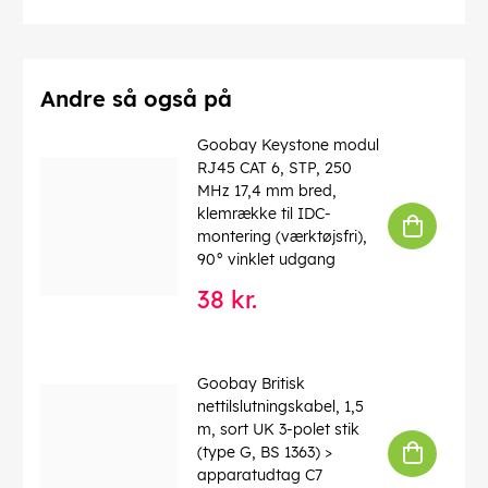
Driftstemperatur op til
: 60 °C
Driftstemperatur fra
: -20 °C
max. båndbredde
: 100 MHz
Kink beskyttelse
: tosidet
Kabeltype
: Rundkabel
Andre så også på
Materiale kabelkappe
: PVC
Inder leder materiale
: CCA (kobberbeklædt aluminium)
Goobay Keystone modul
Tilslutning, afskærmning
: nej
RJ45 CAT 6, STP, 250
MHz 17,4 mm bred,
EAN:
4040849683381
klemrække til IDC-
montering (værktøjsfri),
90° vinklet udgang
38 kr.
Goobay Britisk
nettilslutningskabel, 1,5
m, sort UK 3-polet stik
(type G, BS 1363) >
apparatudtag C7