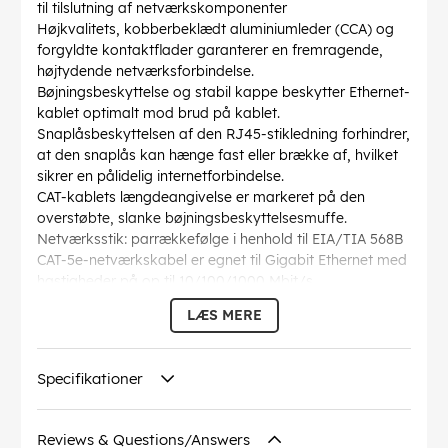
til tilslutning af netværkskomponenter
Højkvalitets, kobberbeklædt aluminiumleder (CCA) og
forgyldte kontaktflader garanterer en fremragende,
højtydende netværksforbindelse.
Bøjningsbeskyttelse og stabil kappe beskytter Ethernet-
kablet optimalt mod brud på kablet.
Snaplåsbeskyttelsen af den RJ45-stikledning forhindrer,
at den snaplås kan hænge fast eller brække af, hvilket
sikrer en pålidelig internetforbindelse.
CAT-kablets længdeangivelse er markeret på den
overstøbte, slanke bøjningsbeskyttelsesmuffe.
Netværksstik: parrækkefølge i henhold til EIA/TIA 568B
CAT-5e-netværkskabel er egnet til Gigabit Ethernet med
hastigheder på op til 10/100/1000 Mbit/s
AWG
: 27/7 (stranded)
LÆS MERE
Bøjningsradius >
: 36.8 mm
Specifikation
: CAT 5e
Kabelkappen diameter
: 4.5 mm
Specifikationer
Afskærmning klasse
: U/UTP
Forbindelser
: EIA/TIA-568 B
Markeringer
: WEEE, CE
Reviews & Questions/Answers