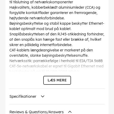
til tilslutning af netværkskomponenter
Højkvalitets, kobberbeklædt aluminiumleder (CCA) og
forgyldte kontaktflader garanterer en fremragende,
højtydende netværksforbindelse.
Bøjningsbeskyttelse og stabil kappe beskytter Ethernet-
kablet optimalt mod brud på kablet.
Snaplåsbeskyttelsen af den RJ45-stikledning forhindrer,
at den snaplås kan hænge fast eller brække af, hvilket
sikrer en pålidelig internetforbindelse.
CAT-kablets længdeangivelse er markeret på den
overstøbte, slanke bøjningsbeskyttelsesmuffe.
Netværksstik: parrækkefølge i henhold til EIA/TIA 568B
CAT-5e-netværkskabel er egnet til Gigabit Ethernet med
hastigheder på op til 10/100/1000 Mbit/s
AWG
: 27/7 (stranded)
LÆS MERE
Bøjningsradius >
: 36.8 mm
Specifikation
: CAT 5e
Kabelkappen diameter
: 4.5 mm
Specifikationer
Afskærmning klasse
: U/UTP
Forbindelser
: EIA/TIA-568 B
Markeringer
: WEEE, CE
Reviews & Questions/Answers