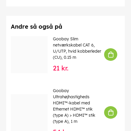
Driftstemperatur op til
: 60 °C
Driftstemperatur fra
: -20 °C
max. båndbredde
: 100 MHz
Kink beskyttelse
: tosidet
Kabeltype
: Rundkabel
Andre så også på
Materiale kabelkappe
: PVC
Inder leder materiale
: CCA (kobberbeklædt aluminium)
Goobay Slim
Tilslutning, afskærmning
: nej
netværkskabel CAT 6,
U/UTP, hvid kobberleder
EAN:
4040849686139
(CU), 0.15 m
21 kr.
Goobay
Ultrahøjhastigheds
HDMI™-kabel med
Ethernet HDMI™ stik
(type A) > HDMI™ stik
(type A), 1 m