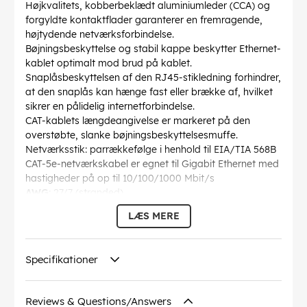
Højkvalitets, kobberbeklædt aluminiumleder (CCA) og
forgyldte kontaktflader garanterer en fremragende,
højtydende netværksforbindelse.
Bøjningsbeskyttelse og stabil kappe beskytter Ethernet-
kablet optimalt mod brud på kablet.
Snaplåsbeskyttelsen af den RJ45-stikledning forhindrer,
at den snaplås kan hænge fast eller brække af, hvilket
sikrer en pålidelig internetforbindelse.
CAT-kablets længdeangivelse er markeret på den
overstøbte, slanke bøjningsbeskyttelsesmuffe.
Netværksstik: parrækkefølge i henhold til EIA/TIA 568B
CAT-5e-netværkskabel er egnet til Gigabit Ethernet med
hastigheder på op til 10/100/1000 Mbit/s
AWG
: 27/7 (stranded)
Bøjningsradius >
: 36.8 mm
LÆS MERE
Specifikation
: CAT 5e
Kabelkappen diameter
: 4.5 mm
Afskærmning klasse
: U/UTP
Specifikationer
Forbindelser
: EIA/TIA-568 B
Markeringer
: WEEE, CE
Driftstemperatur op til
: 60 °C
Reviews & Questions/Answers