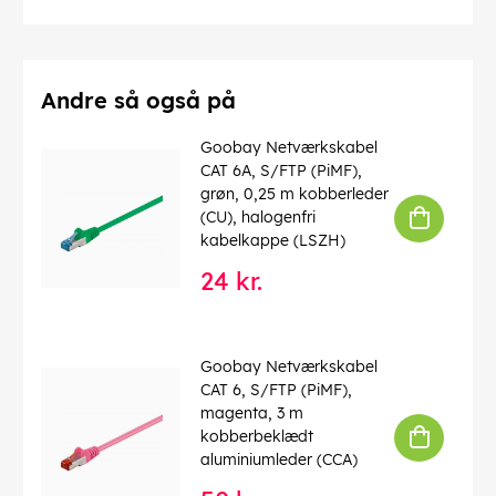
Driftstemperatur fra
: -20 °C
max. båndbredde
: 100 MHz
Kink beskyttelse
: tosidet
Kabeltype
: Rundkabel
Materiale kabelkappe
: PVC
Andre så også på
Inder leder materiale
: CCA (kobberbeklædt aluminium)
Tilslutning, afskærmning
: nej
Goobay Netværkskabel
CAT 6A, S/FTP (PiMF),
EAN:
4040849683442
grøn, 0,25 m kobberleder
(CU), halogenfri
kabelkappe (LSZH)
24 kr.
Goobay Netværkskabel
CAT 6, S/FTP (PiMF),
magenta, 3 m
kobberbeklædt
aluminiumleder (CCA)