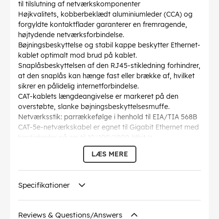
til tilslutning af netværkskomponenter
Højkvalitets, kobberbeklædt aluminiumleder (CCA) og
forgyldte kontaktflader garanterer en fremragende,
højtydende netværksforbindelse.
Bøjningsbeskyttelse og stabil kappe beskytter Ethernet-
kablet optimalt mod brud på kablet.
Snaplåsbeskyttelsen af den RJ45-stikledning forhindrer,
at den snaplås kan hænge fast eller brække af, hvilket
sikrer en pålidelig internetforbindelse.
CAT-kablets længdeangivelse er markeret på den
overstøbte, slanke bøjningsbeskyttelsesmuffe.
Netværksstik: parrækkefølge i henhold til EIA/TIA 568B
CAT-5e-netværkskabel er egnet til Gigabit Ethernet med
hastigheder på op til 10/100/1000 Mbit/s
Bøjningsradius >
: 36.8 mm
LÆS MERE
Specifikation
: CAT 5e
Kabelkappen diameter
: 4.5 mm
Afskærmning klasse
: U/UTP
Specifikationer
Forbindelser
: EIA/TIA-568 B
Driftstemperatur op til
: 60 °C
Driftstemperatur fra
: -20 °C
Reviews & Questions/Answers