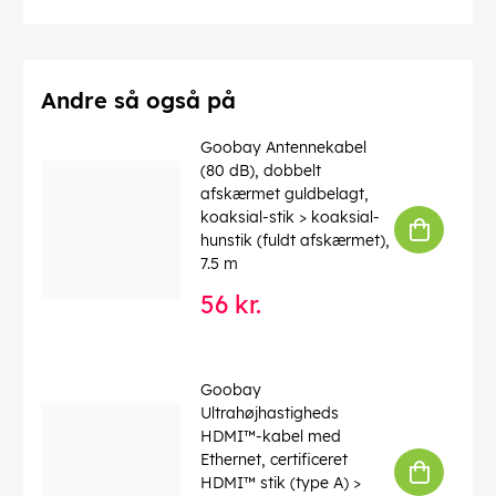
max. båndbredde
: 100 MHz
Kink beskyttelse
: tosidet
Kabeltype
: Rundkabel
Materiale kabelkappe
: PVC
Inder leder materiale
: CCA (kobberbeklædt aluminium)
Andre så også på
Tilslutning, afskærmning
: nej
Tilslutning, type
: RJ45 stik (8P8C)
Goobay Antennekabel
Forbindelse 2, type
: RJ45 stik (8P8C)
(80 dB), dobbelt
afskærmet guldbelagt,
EAN:
4040849686436
koaksial-stik > koaksial-
hunstik (fuldt afskærmet),
7.5 m
56 kr.
Goobay
Ultrahøjhastigheds
HDMI™-kabel med
Ethernet, certificeret
HDMI™ stik (type A) >