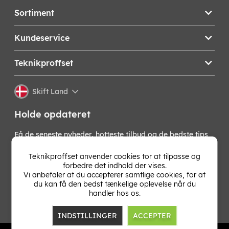
Sortiment
Kundeservice
Teknikproffset
Skift Land
Holde opdateret
Få de seneste nyheder, hotteste tilbud og de bedste tips
fra os direkte i din indbakke. Skriv dig op til vores
nyhedsbrev!
Teknikproffset anvender cookies tor at tilpasse og
forbedre det indhold der vises.
Vi anbefaler at du accepterer samtlige cookies, for at
OK
du kan få den bedst tænkelige oplevelse når du
handler hos os.
INDSTILLINGER
ACCEPTER