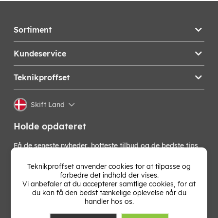
Sortiment
Kundeservice
Teknikproffset
Skift Land
Holde opdateret
Få de seneste nyheder, hotteste tilbud og de bedste tips
fra os direkte i din indbakke. Skriv dig op til vores
nyhedsbrev!
Teknikproffset anvender cookies tor at tilpasse og
forbedre det indhold der vises.
Vi anbefaler at du accepterer samtlige cookies, for at
OK
du kan få den bedst tænkelige oplevelse når du
handler hos os.