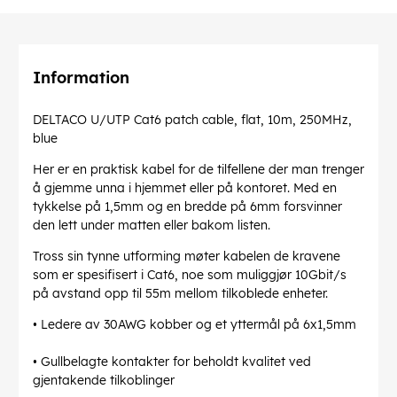
Information
DELTACO U/UTP Cat6 patch cable, flat, 10m, 250MHz,
blue
Her er en praktisk kabel for de tilfellene der man trenger
å gjemme unna i hjemmet eller på kontoret. Med en
tykkelse på 1,5mm og en bredde på 6mm forsvinner
den lett under matten eller bakom listen.
Tross sin tynne utforming møter kabelen de kravene
som er spesifisert i Cat6, noe som muliggjør 10Gbit/s
på avstand opp til 55m mellom tilkoblede enheter.
• Ledere av 30AWG kobber og et yttermål på 6x1,5mm
• Gullbelagte kontakter for beholdt kvalitet ved
gjentakende tilkoblinger