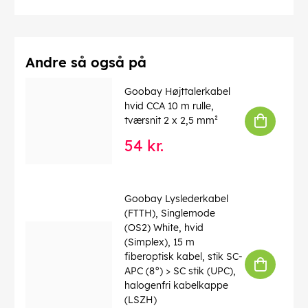
Driftstemperatur op til
: 60 °C
Driftstemperatur fra
: -20 °C
max. båndbredde
: 250 MHz
Kink beskyttelse
: tosidet
Kabeltype
: Rundkabel
Andre så også på
Materiale kabelkappe
: PVC
Inder leder materiale
: CCA (kobberbeklædt aluminium)
Goobay Højttalerkabel
Tilslutning, afskærmning
: nej
hvid CCA 10 m rulle,
tværsnit 2 x 2,5 mm²
EAN:
4040849956638
54 kr.
Goobay Lyslederkabel
(FTTH), Singlemode
(OS2) White, hvid
(Simplex), 15 m
fiberoptisk kabel, stik SC-
APC (8°) > SC stik (UPC),
halogenfri kabelkappe
(LSZH)