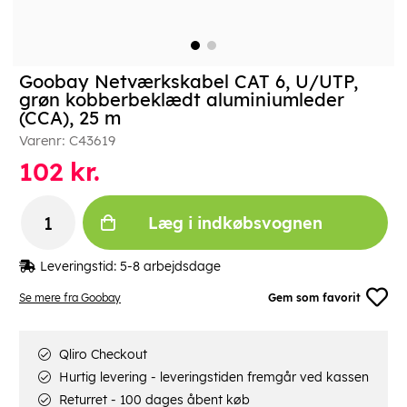
Goobay Netværkskabel CAT 6, U/UTP,
grøn kobberbeklædt aluminiumleder
(CCA), 25 m
Varenr:
C43619
102
kr.
Læg i indkøbsvognen
Leveringstid:
5-8 arbejdsdage
Se mere fra Goobay
Gem som favorit
Qliro Checkout
Hurtig levering - leveringstiden fremgår ved kassen
Returret - 100 dages åbent køb