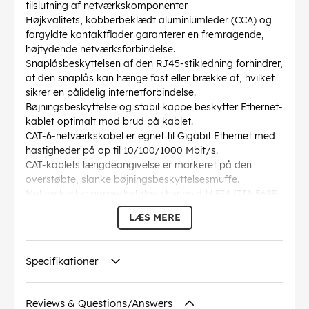
tilslutning af netværkskomponenter
Højkvalitets, kobberbeklædt aluminiumleder (CCA) og
forgyldte kontaktflader garanterer en fremragende,
højtydende netværksforbindelse.
Snaplåsbeskyttelsen af den RJ45-stikledning forhindrer,
at den snaplås kan hænge fast eller brække af, hvilket
sikrer en pålidelig internetforbindelse.
Bøjningsbeskyttelse og stabil kappe beskytter Ethernet-
kablet optimalt mod brud på kablet.
CAT-6-netværkskabel er egnet til Gigabit Ethernet med
hastigheder på op til 10/100/1000 Mbit/s.
CAT-kablets længdeangivelse er markeret på den
overstøbte, slanke bøjningsbeskyttelsesmuffe.
Netværksstik: parrækkefølge i henhold til EIA/TIA 568B
AWG
: 24/7 (stranded)
LÆS MERE
Bøjningsradius >
: 46.4 mm
Specifikation
: CAT 6
Kabelkappen diameter
: 5.8 mm
Specifikationer
Afskærmning klasse
: U/UTP
Forbindelser
: EIA/TIA-568 B
Markeringer
: WEEE, CE
Reviews & Questions/Answers