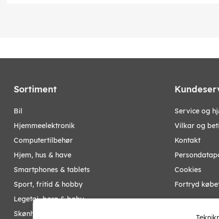
Sortiment
Kundeser
bil
Service og h
hjemmeelektronik
Vilkar og bet
computertilbehør
Kontakt
hjem, hus & have
Persondatapo
smartphones & tablets
Cookies
sport, fritid & hobby
Fortryd købe
legetøj, børn & baby
Mine sider
skønhed & helse
Teknikp