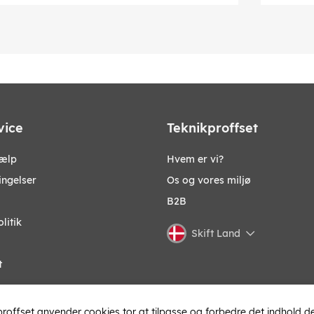
vice
Teknikproffset
jælp
Hvem er vi?
ingelser
Os og vores miljø
B2B
litik
Skift Land
t
roffset anvender cookies tor at tilpasse og forbedre det indhold de