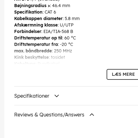
Bøjningsradius >
: 46.4 mm
Specifikation
: CAT 6
Kabelkappen diameter
: 5.8 mm
Afskærmning klasse
: U/UTP
Forbindelser
: EIA/TIA-568 B
Driftstemperatur op til
: 60 °C
Driftstemperatur fra
: -20 °C
max. båndbredde
: 250 MHz
Kink beskyttelse
: tosidet
Kabeltype
: Rundkabel
Materiale kabelkappe
: PVC
LÆS MERE
Inder leder materiale
: CCA (kobberbeklædt aluminium)
Tilslutning, afskærmning
: nej
Tilslutning, type
: RJ45 stik (8P8C)
Specifikationer
EAN:
4040849686818
Reviews & Questions/Answers