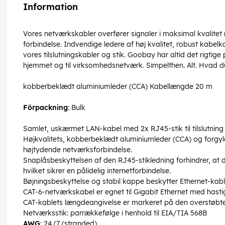
Information
Vores netværkskabler overfører signaler i maksimal kvalitet
forbindelse. Indvendige ledere af høj kvalitet, robust kabel
vores tilslutningskabler og stik. Goobay har altid det rigtige 
hjemmet og til virksomhedsnetværk. Simpelthen. Alt. Hvad d
kobberbeklædt aluminiumleder (CCA) Kabellængde 20 m
Förpackning
: Bulk
Samlet, uskærmet LAN-kabel med 2x RJ45-stik til tilslutni
Højkvalitets, kobberbeklædt aluminiumleder (CCA) og forgy
højtydende netværksforbindelse.
Snaplåsbeskyttelsen af den RJ45-stikledning forhindrer, at 
hvilket sikrer en pålidelig internetforbindelse.
Bøjningsbeskyttelse og stabil kappe beskytter Ethernet-kab
CAT-6-netværkskabel er egnet til Gigabit Ethernet med hasti
CAT-kablets længdeangivelse er markeret på den overstøbte
Netværksstik: parrækkefølge i henhold til EIA/TIA 568B
AWG
: 24/7 (stranded)