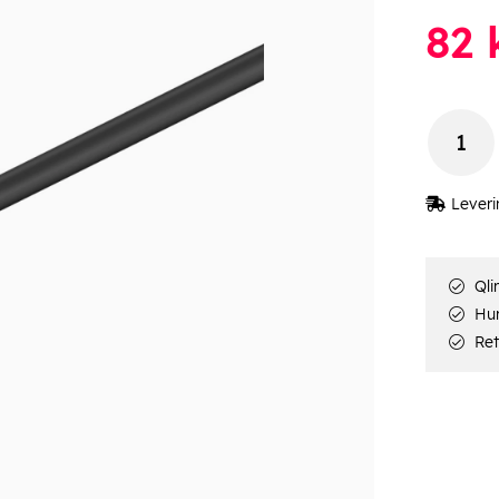
82
k
Leveri
Qli
Hur
Ret