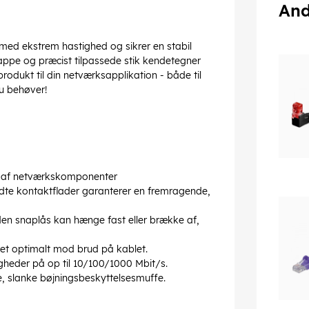
And
 med ekstrem hastighed og sikrer en stabil
kappe og præcist tilpassede stik kendetegner
produkt til din netværksapplikation - både til
u behøver!
ng af netværkskomponenter
ldte kontaktflader garanterer en fremragende,
den snaplås kan hænge fast eller brække af,
let optimalt mod brud på kablet.
gheder på op til 10/100/1000 Mbit/s.
, slanke bøjningsbeskyttelsesmuffe.