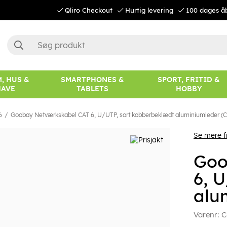
Qliro Checkout
Hurtig levering
100 dages å
, HUS &
SMARTPHONES &
SPORT, FRITID &
HAVE
TABLETS
HOBBY
6
Goobay Netværkskabel CAT 6, U/UTP, sort kobberbeklædt aluminiumleder (C
Se mere 
Goo
6, 
alu
Varenr:
C