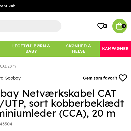
bent køb
0
0
LEGETØJ, BØRN &
SKØNHED &
KAMPAGNER
BABY
HELSE
CA), 20 m
fra Goobay
Gem som favorit
bay Netværkskabel CAT
U/UTP, sort kobberbeklædt
miniumleder (CCA), 20 m
43304